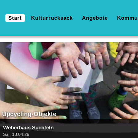
Hauptnavigation
Start
Kulturrucksack
Angebote
Kommu
Bild
Upcycling-Objekte
Weberhaus Süchteln
Sa., 18.04.26