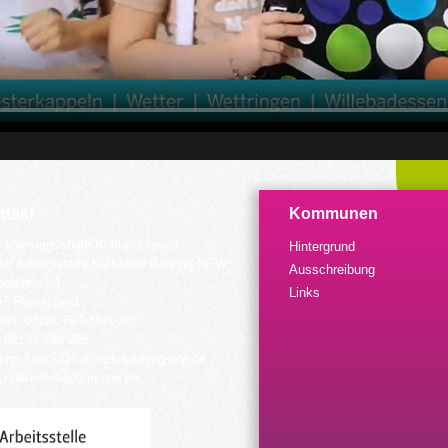
takt
Kommunen
dinierungsstelle Kulturrucksack
Hintergrund
der Arbeitsstelle Kulturelle Bildung NRW
Ausschreibung
elstein 34
Links
57 Remscheid
fon: 02191 794 367/-368
 02191 794 205
urrucksack@kulturellebildung-nrw.de
kulturellebildung-nrw.de