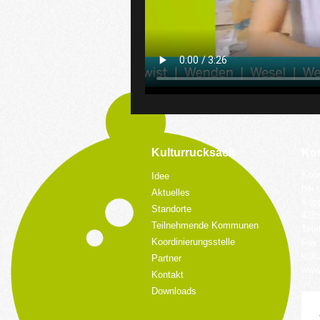
Kulturrucksack
Kon
Koor
Idee
bei 
Aktuelles
Küpp
Standorte
428
Teilnehmende Kommunen
Tele
Koordinierungsstelle
Fax:
kult
Partner
www.
Kontakt
Downloads