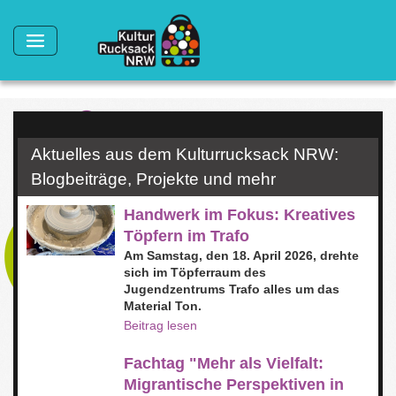
Direkt zum Inhalt
Aktuelles aus dem Kulturrucksack NRW:
Blogbeiträge, Projekte und mehr
Handwerk im Fokus: Kreatives
Töpfern im Trafo
Am Samstag, den 18. April 2026
, drehte
sich im Töpferraum des
Jugendzentrums
Trafo
alles um das
Material Ton.
Beitrag lesen
Fachtag "Mehr als Vielfalt:
Migrantische Perspektiven in