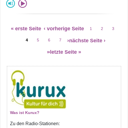
Seitennummerierung
« erste Seite
‹ vorherige Seite
1
2
3
Erste Seite
Vorherige Seite
Seite
Seite
Seite
nächste Seite ›
4
5
6
7
Seite
Seite
Seite
Seite
letzte Seite »
Was ist Kurux?
Zu den Radio-Stationen: