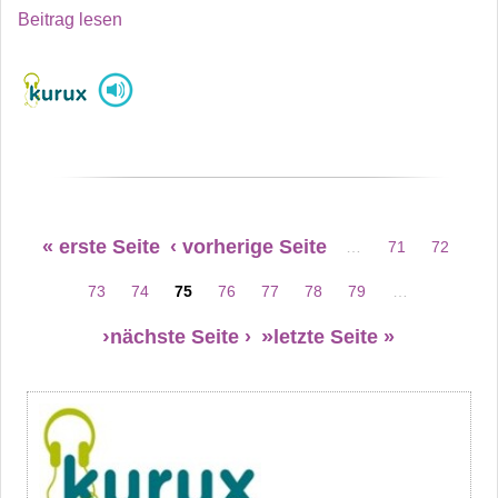
Beitrag lesen
Seitennummerierung
« erste Seite
‹ vorherige Seite
…
71
72
Erste Seite
Vorherige Seite
Seite
Seite
73
74
75
76
77
78
79
…
Seite
Seite
Seite
Seite
Seite
Seite
Seite
nächste Seite ›
letzte Seite »