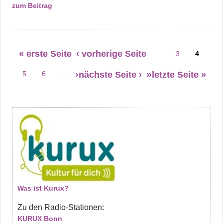
zum Beitrag
Seitennummerierung
« erste Seite
‹ vorherige Seite
…
3
4
Erste Seite
Vorherige Seite
Seite
Seite
nächste Seite ›
letzte Seite »
5
6
…
Seite
Seite
Was ist Kurux?
Zu den Radio-Stationen:
KURUX Bonn