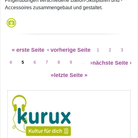
Fingerübungen verschiedene Ballon-Skulpturen und -
Accessoires zusammengebaut und gestaltet.
Seitennummerierung
« erste Seite
‹ vorherige Seite
1
2
3
Erste Seite
Vorherige Seite
Seite
Seite
Seite
nächste Seite ›
4
5
6
7
8
9
…
Seite
Seite
Seite
Seite
Seite
Seite
letzte Seite »