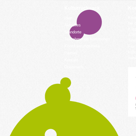
Kulturrucksack
Kon
Koor
Idee
bei 
Aktuelles
Küpp
Standorte
428
Teilnehmende Kommunen
Tele
Koordinierungsstelle
Fax:
kult
Partner
www.
Kontakt
Downloads