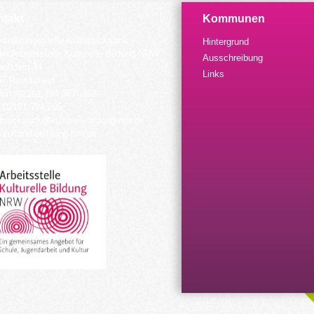
takt
Kommunen
dinierungsstelle Kulturrucksack
Hintergrund
der Arbeitsstelle Kulturelle Bildung NRW
Ausschreibung
elstein 34
Links
57 Remscheid
fon: 02191 794 367/-368
 02191 794 205
urrucksack@kulturellebildung-nrw.de
kulturellebildung-nrw.de