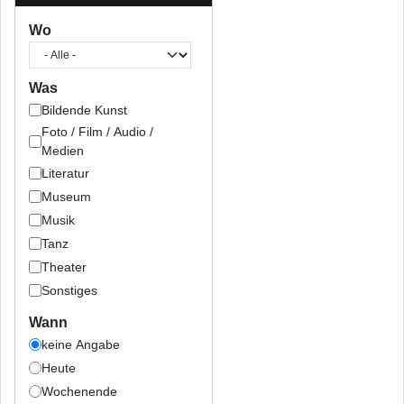
Wo
Was
Bildende Kunst
Foto / Film / Audio /
Medien
Literatur
Museum
Musik
Tanz
Theater
Sonstiges
Wann
keine Angabe
Heute
Wochenende