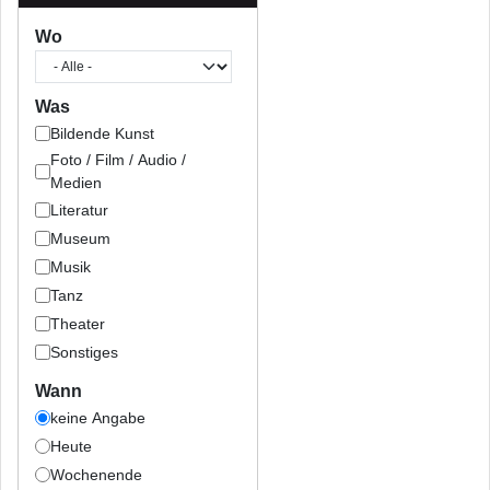
Wo
Was
Bildende Kunst
Foto / Film / Audio /
Medien
Literatur
Museum
Musik
Tanz
Theater
Sonstiges
Wann
keine Angabe
Heute
Wochenende