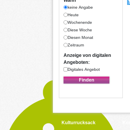
Wann
keine Angabe
Heute
Wochenende
Diese Woche
Diesen Monat
Zeitraum
Anzeige von digitalen
Angeboten:
Digitales Angebot
Kulturrucksack
Kon