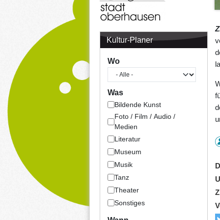
Z
Kultur-Planer
v
d
Wo
l
W
Was
f
Bildende Kunst
d
Foto / Film / Audio /
u
Medien
Literatur
Museum
Musik
D
Tanz
U
Theater
Z
Sonstiges
V