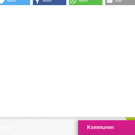
tweet
teilen
teilen
mail
takt
Kommunen