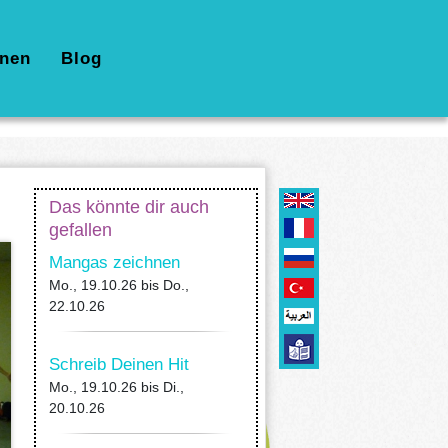
nen
Blog
Das könnte dir auch
gefallen
Mangas zeichnen
Mo., 19.10.26
bis
Do.,
22.10.26
Schreib Deinen Hit
Mo., 19.10.26
bis
Di.,
20.10.26