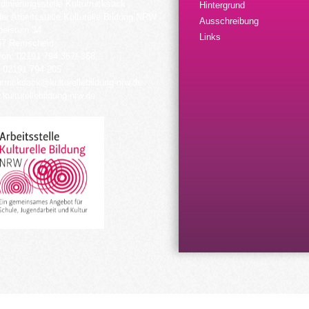
dinierungsstelle Kulturrucksack
Hintergrund
der Arbeitsstelle Kulturelle Bildung NRW
Ausschreibung
elstein 34
Links
57 Remscheid
fon: 02191 794 367/-368
 02191 794 205
urrucksack@kulturellebildung-nrw.de
kulturellebildung-nrw.de