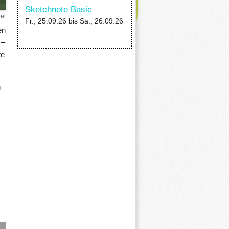
Sketchnote Basic
el
Fr., 25.09.26
bis
Sa., 26.09.26
en
 –
te
g