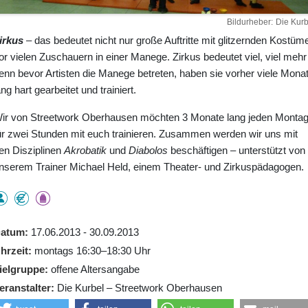
Bildurheber
Die Kurb
irkus
– das bedeutet nicht nur große Auftritte mit glitzernden Kostüm
or vielen Zuschauern in einer Manege. Zirkus bedeutet viel, viel mehr
enn bevor Artisten die Manege betreten, haben sie vorher viele Mona
ang hart gearbeitet und trainiert.
ir von Streetwork Oberhausen möchten 3 Monate lang jeden Monta
ür zwei Stunden mit euch trainieren. Zusammen werden wir uns mit
en Disziplinen
Akrobatik
und
Diabolos
beschäftigen – unterstützt von
nserem Trainer Michael Held, einem Theater- und Zirkuspädagogen.
atum
17.06.2013 - 30.09.2013
hrzeit
montags 16:30–18:30 Uhr
ielgruppe
offene Altersangabe
eranstalter
Die Kurbel – Streetwork Oberhausen