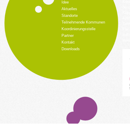
Koor
Idee
bei 
Aktuelles
Küpp
Standorte
428
Teilnehmende Kommunen
Tele
Koordinierungsstelle
Fax:
kult
Partner
www.
Kontakt
Downloads