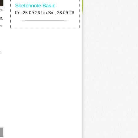
Sketchnote Basic
eu
Fr., 25.09.26
bis
Sa., 26.09.26
n.
r
t