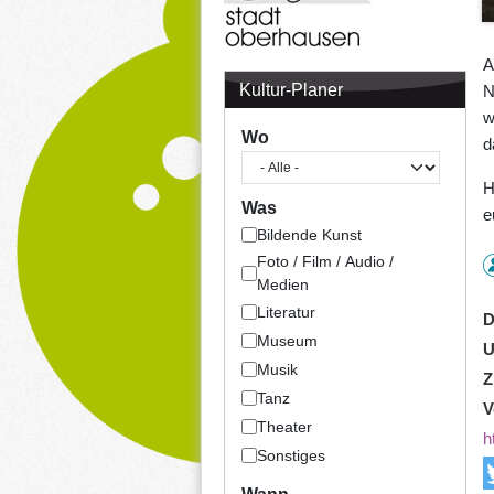
A
Kultur-Planer
N
w
Wo
d
H
Was
e
Bildende Kunst
Foto / Film / Audio /
Medien
Literatur
D
Museum
U
Musik
Z
Tanz
V
Theater
h
Sonstiges