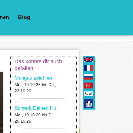
nen
Blog
Das könnte dir auch
gefallen
Mangas zeichnen
Mo., 19.10.26
bis
Do.,
22.10.26
Schreib Deinen Hit
Mo., 19.10.26
bis
Di.,
20.10.26