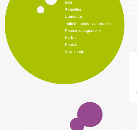
Koor
Idee
bei 
Aktuelles
Küpp
Standorte
428
Teilnehmende Kommunen
Tele
Koordinierungsstelle
Fax:
kult
Partner
www.
Kontakt
Downloads