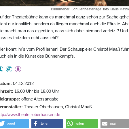
Bildurheber
Schülertheatertage, foto Klaus Mathi
uf der Theaterbühne kann es manchmal ganz schön zur Sache gehe
icht nur inhaltlich, sondern da fliegen manchmal auch die Fäuste. Abe
ie macht man das eigentlich, dass sich dabei niemand verletzt? Und
ass es trotzdem echt aussieht?
ier könnt ihr's vom Profi lernen! Der Schauspieler Christof Maaß führ
uch ein in die Kunst des Bühnenkampfs.
atum
04.12.2012
hrzeit
16.00 Uhr bis 18.00 Uhr
ielgruppe
offene Altersangabe
eranstalter
Theater Oberhausen, Christof Maaß
ttp://www.theater-oberhausen.de
tweet
teilen
teilen
mail