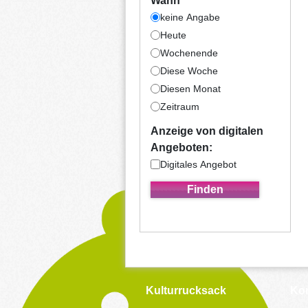
Wann
keine Angabe
Heute
Wochenende
Diese Woche
Diesen Monat
Zeitraum
Anzeige von digitalen
Angeboten:
Digitales Angebot
Kulturrucksack
Kon