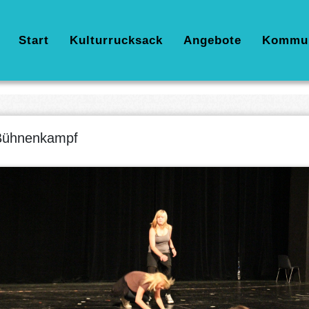
Hauptnavigation
Start
Kulturrucksack
Angebote
Kommu
Bühnenkampf