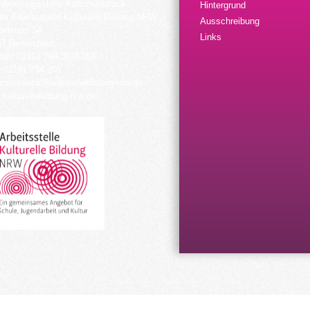
dinierungsstelle Kulturrucksack
Hintergrund
der Arbeitsstelle Kulturelle Bildung NRW
Ausschreibung
elstein 34
Links
57 Remscheid
fon: 02191 794 367/-368
 02191 794 205
urrucksack@kulturellebildung-nrw.de
kulturellebildung-nrw.de