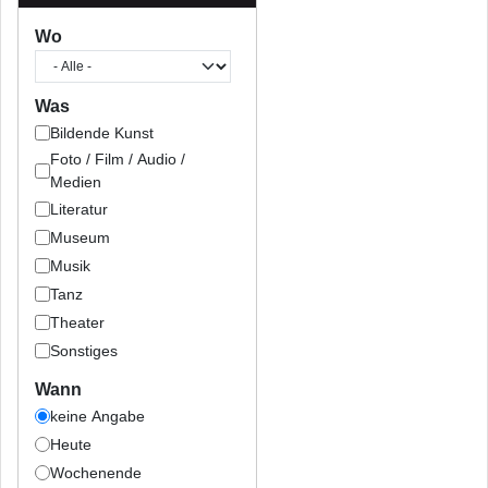
Wo
Was
Bildende Kunst
Foto / Film / Audio /
Medien
Literatur
Museum
Musik
Tanz
Theater
Sonstiges
Wann
keine Angabe
Heute
Wochenende