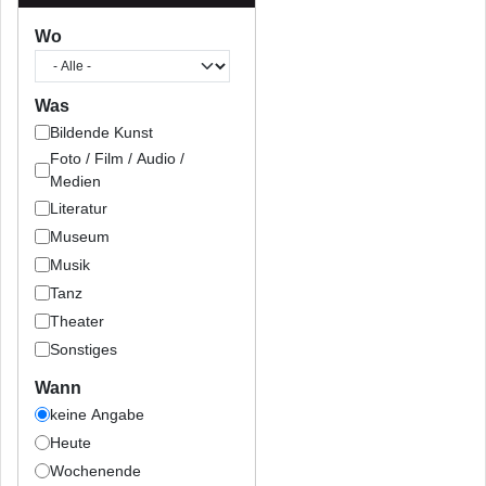
Wo
Was
Bildende Kunst
Foto / Film / Audio /
Medien
Literatur
Museum
Musik
Tanz
Theater
Sonstiges
Wann
keine Angabe
Heute
Wochenende