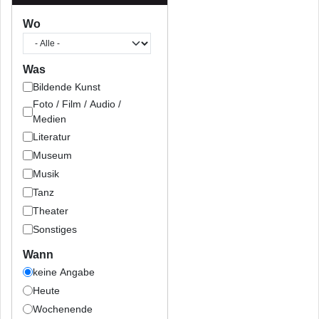
Wo
Was
Bildende Kunst
Foto / Film / Audio /
Medien
Literatur
Museum
Musik
Tanz
Theater
Sonstiges
Wann
keine Angabe
Heute
Wochenende