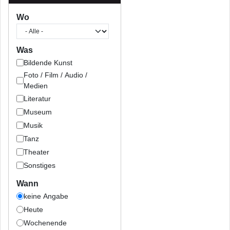
Wo
Was
Bildende Kunst
Foto / Film / Audio /
Medien
Literatur
Museum
Musik
Tanz
Theater
Sonstiges
Wann
keine Angabe
Heute
Wochenende