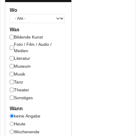
Wo
Was
Bildende Kunst
Foto / Film / Audio /
Medien
Literatur
Museum
Musik
Tanz
Theater
Sonstiges
Wann
keine Angabe
Heute
Wochenende