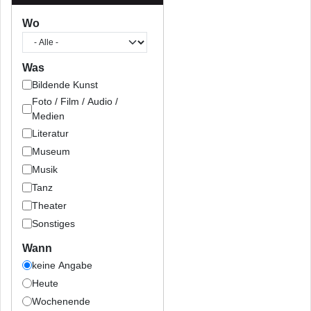
Wo
Was
Bildende Kunst
Foto / Film / Audio /
Medien
Literatur
Museum
Musik
Tanz
Theater
Sonstiges
Wann
keine Angabe
Heute
Wochenende