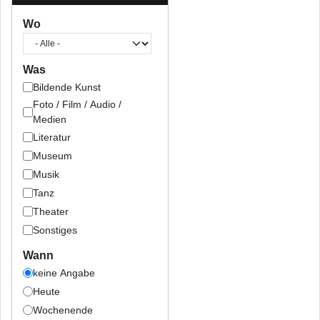
Wo
Was
Bildende Kunst
Foto / Film / Audio /
Medien
Literatur
Museum
Musik
Tanz
Theater
Sonstiges
Wann
keine Angabe
Heute
Wochenende