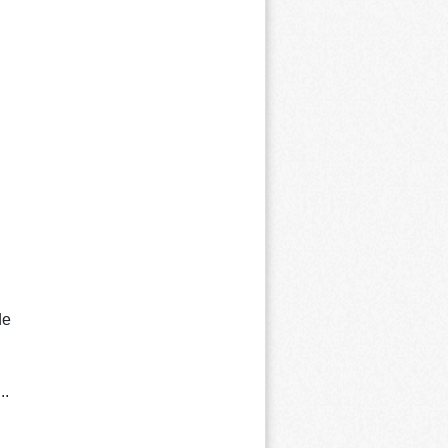
de
..