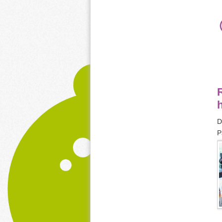
R
D
P