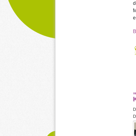
d
M
e
B
„
D
D