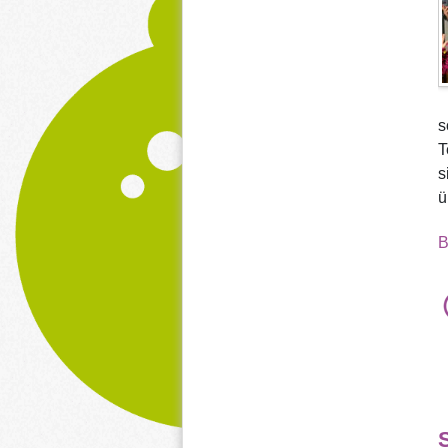
s
T
s
ü
B