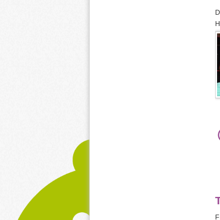
D
H
F