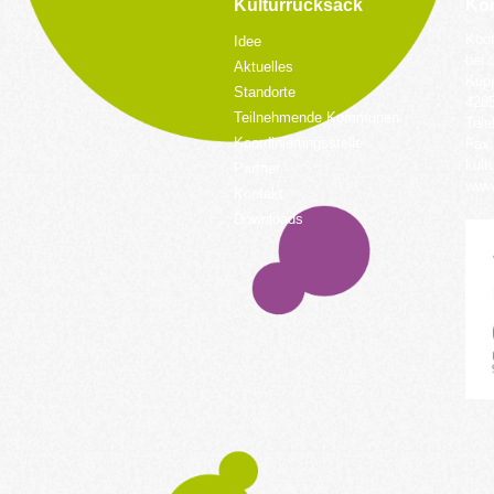
Kulturrucksack
Kon
Koor
Idee
bei 
Aktuelles
Küpp
Standorte
428
Teilnehmende Kommunen
Tele
Koordinierungsstelle
Fax:
kult
Partner
www.
Kontakt
Downloads