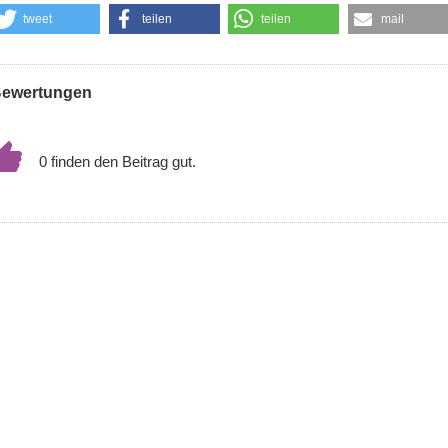
tweet
teilen
teilen
mail
ewertungen
0