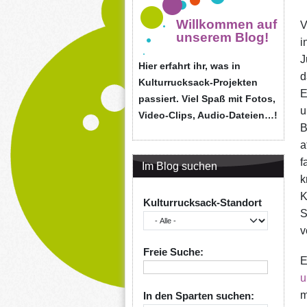
Willkommen auf
V
unserem Blog!
i
J
Hier erfahrt ihr, was in
d
Kulturrucksack-Projekten
E
passiert. Viel Spaß mit Fotos,
u
Video-Clips, Audio-Dateien…!
B
a
f
Im Blog suchen
k
K
Kulturrucksack-Standort
S
v
Freie Suche:
E
u
m
In den Sparten suchen: