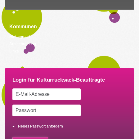
Kommunen
Hintergrund
Ausschreibung
Links
Neues Passwort anfordern