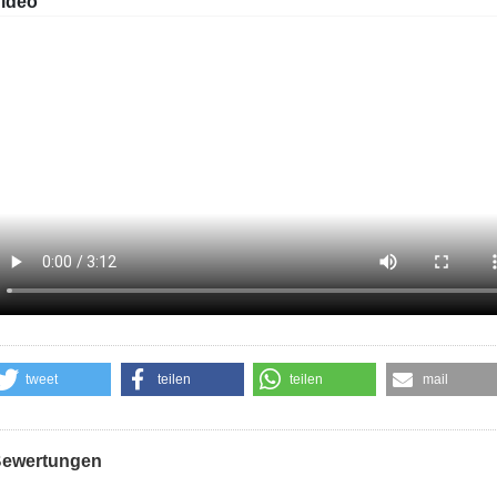
ideo
tweet
teilen
teilen
mail
ewertungen