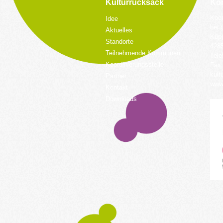
Kulturrucksack
Kon
Koor
Idee
bei 
Aktuelles
Küpp
Standorte
428
Teilnehmende Kommunen
Tele
Koordinierungsstelle
Fax:
kult
Partner
www.
Kontakt
Downloads