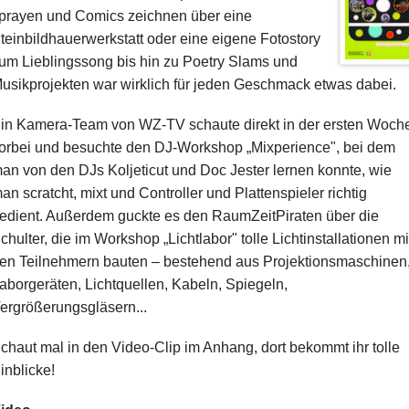
prayen und Comics zeichnen über eine
teinbildhauerwerkstatt oder eine eigene Fotostory
um Lieblingssong bis hin zu Poetry Slams und
usikprojekten war wirklich für jeden Geschmack etwas dabei.
in Kamera-Team von WZ-TV schaute direkt in der ersten Woch
orbei und besuchte den DJ-Workshop „Mixperience", bei dem
an von den DJs Koljeticut und Doc Jester lernen konnte, wie
an scratcht, mixt und Controller und Plattenspieler richtig
edient. Außerdem guckte es den RaumZeitPiraten über die
chulter, die im Workshop „Lichtlabor" tolle Lichtinstallationen mi
en Teilnehmern bauten – bestehend aus Projektionsmaschinen
aborgeräten, Lichtquellen, Kabeln, Spiegeln,
ergrößerungsgläsern...
chaut mal in den Video-Clip im Anhang, dort bekommt ihr tolle
inblicke!