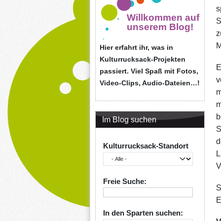
s
Willkommen auf
S
unserem Blog!
z
M
Hier erfahrt ihr, was in
Kulturrucksack-Projekten
E
passiert. Viel Spaß mit Fotos,
v
Video-Clips, Audio-Dateien…!
m
m
b
Im Blog suchen
S
d
Kulturrucksack-Standort
L
V
Freie Suche:
S
E
In den Sparten suchen: