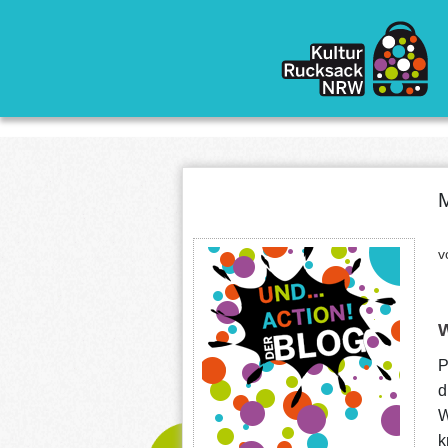
Direkt zum Inhalt
M
v
W
P
d
W
k