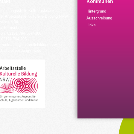
takt
Kommunen
dinierungsstelle Kulturrucksack
Hintergrund
der Arbeitsstelle Kulturelle Bildung NRW
Ausschreibung
elstein 34
Links
57 Remscheid
fon: 02191 794 367/-368
 02191 794 205
urrucksack@kulturellebildung-nrw.de
kulturellebildung-nrw.de