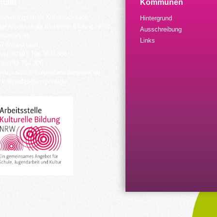
takt
Kommunen
dinierungsstelle Kulturrucksack
Hintergrund
der Arbeitsstelle Kulturelle Bildung NRW
Ausschreibung
elstein 34
Links
57 Remscheid
fon: 02191 794 367/-368
 02191 794 205
urrucksack@kulturellebildung-nrw.de
kulturellebildung-nrw.de