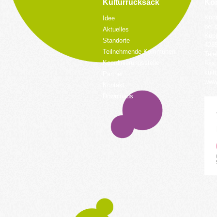
Kulturrucksack
Kon
Koor
Idee
bei 
Aktuelles
Küpp
Standorte
428
Teilnehmende Kommunen
Tele
Koordinierungsstelle
Fax:
kult
Partner
www.
Kontakt
Downloads