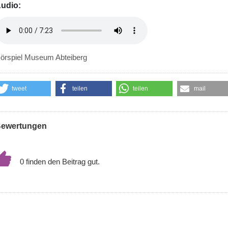
udio:
örspiel Museum Abteiberg
tweet
teilen
teilen
mail
ewertungen
0