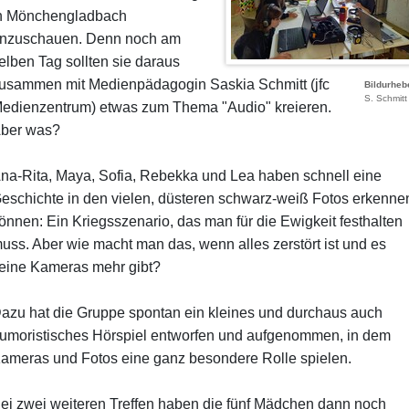
n Mönchengladbach
nzuschauen. Denn noch am
elben Tag sollten sie daraus
usammen mit Medienpädagogin Saskia Schmitt (jfc
Bildurheb
S. Schmitt
edienzentrum) etwas zum Thema "Audio" kreieren.
ber was?
na-Rita, Maya, Sofia, Rebekka und Lea haben schnell eine
eschichte in den vielen, düsteren schwarz-weiß Fotos erkenne
önnen: Ein Kriegsszenario, das man für die Ewigkeit festhalten
uss. Aber wie macht man das, wenn alles zerstört ist und es
eine Kameras mehr gibt?
azu hat die Gruppe spontan ein kleines und durchaus auch
umoristisches Hörspiel entworfen und aufgenommen, in dem
ameras und Fotos eine ganz besondere Rolle spielen.
ei zwei weiteren Treffen haben die fünf Mädchen dann noch