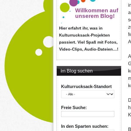
i
Willkommen auf
a
unserem Blog!
s
z
Hier erfahrt ihr, was in
M
Kulturrucksack-Projekten
A
passiert. Viel Spaß mit Fotos,
Video-Clips, Audio-Dateien…!
A
G
Im Blog suchen
k
m
k
Kulturrucksack-Standort
D
Freie Suche:
h
K
In den Sparten suchen:
B