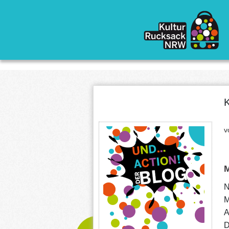
Direkt zum Inhalt
v
N
M
A
D