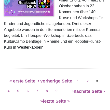
voller Erfolg: Von März bis
Oktober haben in 22
Kommunen über 140
Kurse und Workshops für
Kinder und Jugendliche stattgefunden. Drei dieser
Angebote wurden in den Sommerferien mit der Kamera
begleitet: Ein Hörspiel-Workshop in Saerbeck, das
KulturCamp Bentlage in Rheine und ein Roboter-Kunst-
Kurs in Westerkappeln.
Seitennummerierung
« erste Seite
‹ vorherige Seite
1
2
3
Erste Seite
Vorherige Seite
Seite
Seite
Seite
nächste Seite ›
4
5
6
7
8
9
…
Seite
Seite
Seite
Seite
Seite
Seite
letzte Seite »