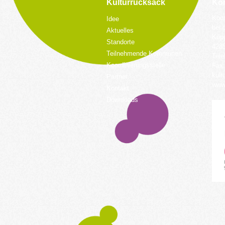
Kulturrucksack
Kon
Koor
Idee
bei 
Aktuelles
Küpp
Standorte
428
Teilnehmende Kommunen
Tele
Koordinierungsstelle
Fax:
kult
Partner
www.
Kontakt
Downloads