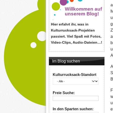
a
Willkommen auf
M
unserem Blog!
u
g
Hier erfahrt ihr, was in
Z
Kulturrucksack-Projekten
passiert. Viel Spaß mit Fotos,
a
Video-Clips, Audio-Dateien…!
b
u
A
Im Blog suchen
A
S
Kulturrucksack-Standort
B
F
Freie Suche:
w
u
In den Sparten suchen:
e