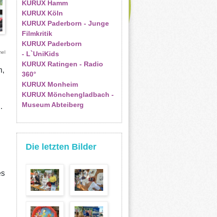
KURUX Hamm
KURUX Köln
KURUX Paderborn - Junge
Filmkritik
KURUX Paderborn
mel
- L`UniKids
KURUX Ratingen - Radio
n,
360°
KURUX Monheim
KURUX Mönchengladbach -
Museum Abteiberg
i.
Die letzten Bilder
es