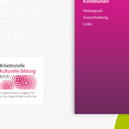
takt
Kommunen
dinierungsstelle Kulturrucksack
Hintergrund
der Arbeitsstelle Kulturelle Bildung NRW
Ausschreibung
elstein 34
Links
57 Remscheid
fon: 02191 794 367/-368
 02191 794 205
urrucksack@kulturellebildung-nrw.de
kulturellebildung-nrw.de