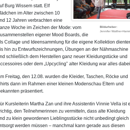
uf Burg Wissem statt. Elf
ädchen im Alter zwischen 10
nd 12 Jahren verbrachten eine
anze Woche im Zeichen der Mode: vom
Bildurheber
Jennifer Walther-Ham
usammenstellen eigener Mood Boards, die
ls Collage und Ideensammlung für die eigene Kollektion diente
is hin zu Entwurfszeichnungen, Übungen an der Nähmaschine
nd schließlich dem Herstellen ganz neuer Kleidungstücke und
ccessoires oder dem „Upcycling" alter Kleidung war alles dabe
m Freitag, den 12.08. wurden die Kleider, Taschen, Röcke und
hirts dann im Rahmen einer kleinen Modenschau Eltern und
ekannten präsentiert.
ür Kursleiterin Martha Zan und ihre Assistentin Vinnie Vella ist 
ichtig, den Teilnehmerinnen zu vermitteln, dass alte Kleidung
nd zu klein gewordenen Lieblingsstücke nicht unbedingt gleich
ntsorgt werden müssen – manchmal kann gerade aus diesen