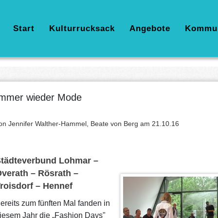
Hauptnavigation
Start
Kulturrucksack
Angebote
Kommu
mmer wieder Mode
on Jennifer Walther-Hammel, Beate von Berg am
21.10.16
tädteverbund Lohmar –
verath – Rösrath –
roisdorf – Hennef
ereits zum fünften Mal fanden in
iesem Jahr die „Fashion Days"