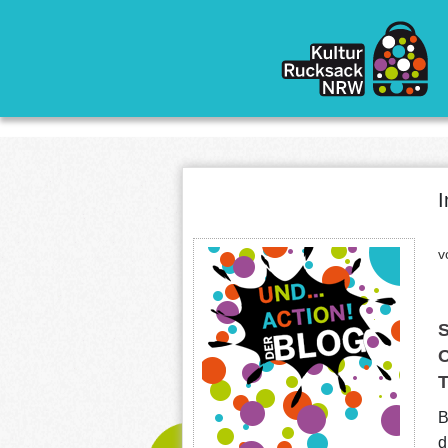
Direkt zum Inhalt
I
v
S
O
T
B
d