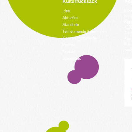
Kulturrucksack
Kon
Koor
Idee
bei 
Aktuelles
Küpp
Standorte
428
Teilnehmende Kommunen
Tele
Koordinierungsstelle
Fax:
kult
Partner
www.
Kontakt
Downloads