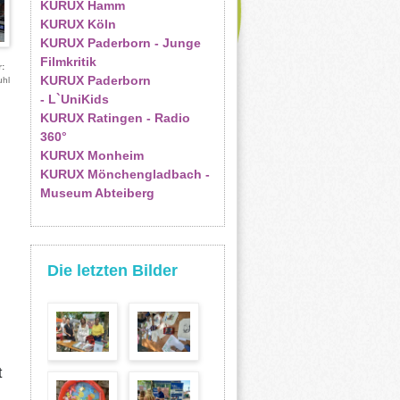
KURUX Hamm
KURUX Köln
KURUX Paderborn - Junge
Filmkritik
r
KURUX Paderborn
uhl
- L`UniKids
KURUX Ratingen - Radio
360°
KURUX Monheim
KURUX Mönchengladbach -
Museum Abteiberg
Die letzten Bilder
t