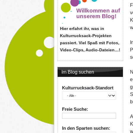
F
Willkommen auf
v
unserem Blog!
K
w
Hier erfahrt ihr, was in
Kulturrucksack-Projekten
I
passiert. Viel Spaß mit Fotos,
P
Video-Clips, Audio-Dateien…!
s
Im Blog suchen
N
e
g
Kulturrucksack-Standort
S
b
Freie Suche:
A
K
In den Sparten suchen:
w