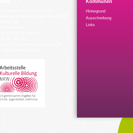
takt
Kommunen
dinierungsstelle Kulturrucksack
Hintergrund
der Arbeitsstelle Kulturelle Bildung NRW
Ausschreibung
elstein 34
Links
57 Remscheid
fon: 02191 794 367/-368
 02191 794 205
urrucksack@kulturellebildung-nrw.de
kulturellebildung-nrw.de