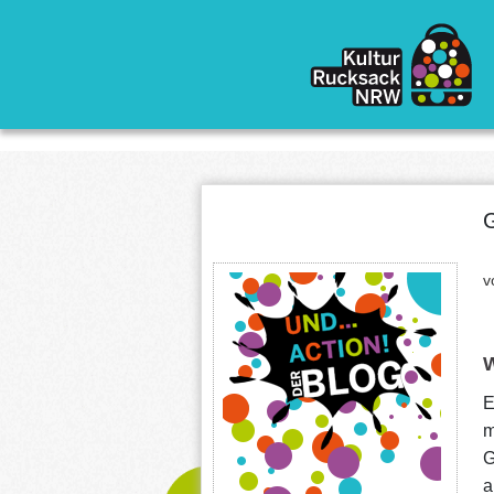
Direkt zum Inhalt
G
v
W
E
m
G
a