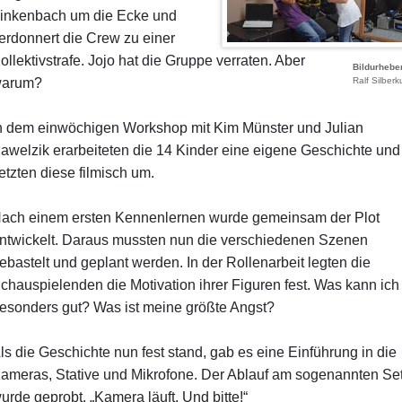
inkenbach um die Ecke und
erdonnert die Crew zu einer
ollektivstrafe. Jojo hat die Gruppe verraten. Aber
Bildurhebe
arum?
Ralf Silberk
n dem einwöchigen Workshop mit Kim Münster und Julian
awelzik erarbeiteten die 14 Kinder eine eigene Geschichte und
etzten diese filmisch um.
ach einem ersten Kennenlernen wurde gemeinsam der Plot
ntwickelt. Daraus mussten nun die verschiedenen Szenen
ebastelt und geplant werden. In der Rollenarbeit legten die
chauspielenden die Motivation ihrer Figuren fest. Was kann ich
esonders gut? Was ist meine größte Angst?
ls die Geschichte nun fest stand, gab es eine Einführung in die
ameras, Stative und Mikrofone. Der Ablauf am sogenannten Se
urde geprobt. „Kamera läuft. Und bitte!“