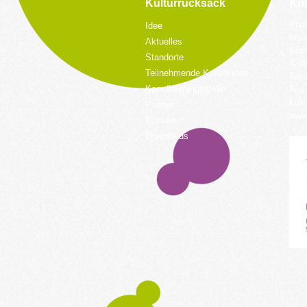
Kulturrucksack
Kon
Koor
Idee
bei 
Aktuelles
Küpp
Standorte
428
Teilnehmende Kommunen
Tele
Koordinierungsstelle
Fax:
kult
Partner
www.
Kontakt
Downloads