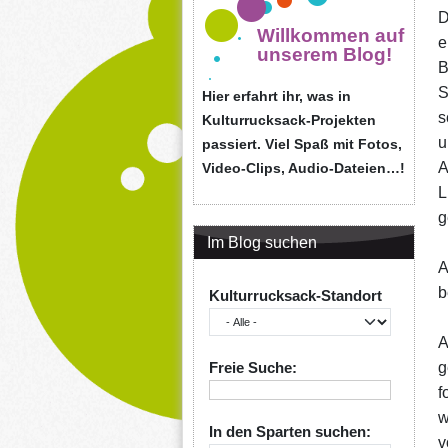
D
Willkommen auf
e
unserem Blog!
B
S
Hier erfahrt ihr, was in
s
Kulturrucksack-Projekten
u
passiert. Viel Spaß mit Fotos,
A
Video-Clips, Audio-Dateien…!
L
g
Im Blog suchen
A
b
Kulturrucksack-Standort
A
Freie Suche:
g
f
w
In den Sparten suchen:
v