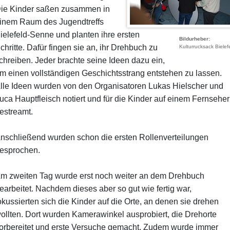
ie Kinder saßen zusammen in
inem Raum des Jugendtreffs
ielefeld-Senne und planten ihre ersten
Bildurheber
chritte. Dafür fingen sie an, ihr Drehbuch zu
Kulturrucksack Bielef
chreiben. Jeder brachte seine Ideen dazu ein,
m einen vollständigen Geschichtsstrang entstehen zu lassen.
lle Ideen wurden von den Organisatoren Lukas Hielscher und
uca Hauptfleisch notiert und für die Kinder auf einem Fernseher
estreamt.
nschließend wurden schon die ersten Rollenverteilungen
esprochen.
m zweiten Tag wurde erst noch weiter an dem Drehbuch
earbeitet. Nachdem dieses aber so gut wie fertig war,
okussierten sich die Kinder auf die Orte, an denen sie drehen
ollten. Dort wurden Kamerawinkel ausprobiert, die Drehorte
orbereitet und erste Versuche gemacht. Zudem wurde immer