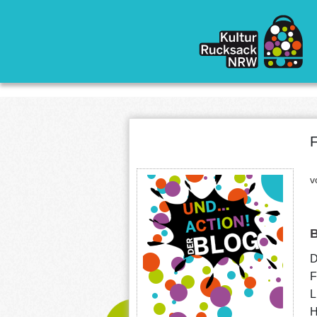
Direkt zum Inhalt
F
v
B
D
F
L
H