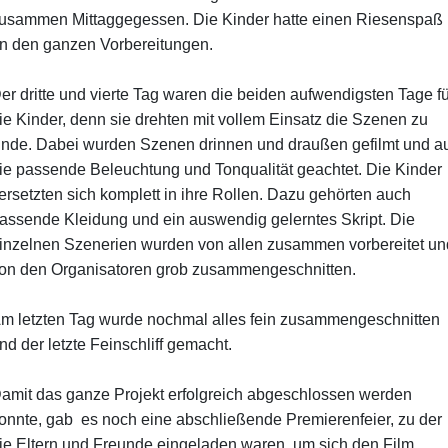
usammen Mittaggegessen. Die Kinder hatte einen Riesenspaß
n den ganzen Vorbereitungen.
er dritte und vierte Tag waren die beiden aufwendigsten Tage fü
ie Kinder, denn sie drehten mit vollem Einsatz die Szenen zu
nde. Dabei wurden Szenen drinnen und draußen gefilmt und au
ie passende Beleuchtung und Tonqualität geachtet. Die Kinder
ersetzten sich komplett in ihre Rollen. Dazu gehörten auch
assende Kleidung und ein auswendig gelerntes Skript. Die
inzelnen Szenerien wurden von allen zusammen vorbereitet un
on den Organisatoren grob zusammengeschnitten.
m letzten Tag wurde nochmal alles fein zusammengeschnitten
nd der letzte Feinschliff gemacht.
amit das ganze Projekt erfolgreich abgeschlossen werden
onnte, gab es noch eine abschließende Premierenfeier, zu der
ie Eltern und Freunde eingeladen waren, um sich den Film