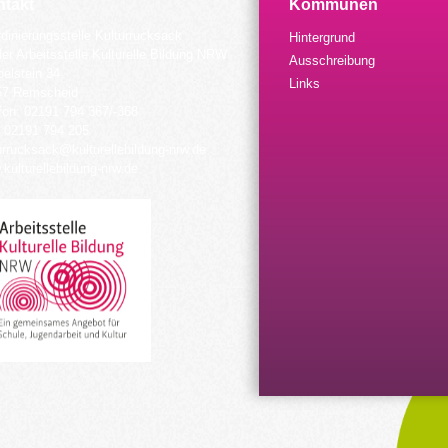
takt
Kommunen
dinierungsstelle Kulturrucksack
Hintergrund
der Arbeitsstelle Kulturelle Bildung NRW
Ausschreibung
elstein 34
Links
57 Remscheid
fon: 02191 794 367/-368
 02191 794 205
urrucksack@kulturellebildung-nrw.de
kulturellebildung-nrw.de