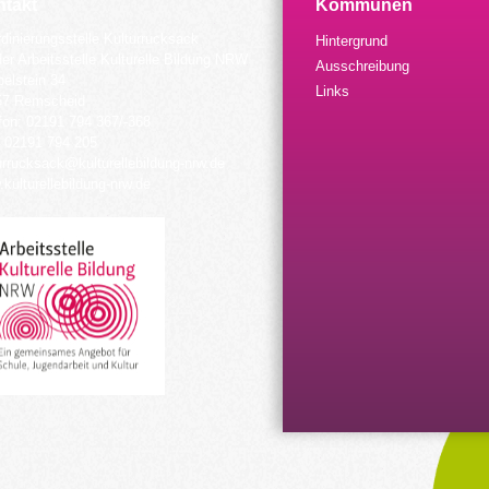
takt
Kommunen
dinierungsstelle Kulturrucksack
Hintergrund
der Arbeitsstelle Kulturelle Bildung NRW
Ausschreibung
elstein 34
Links
57 Remscheid
fon: 02191 794 367/-368
 02191 794 205
urrucksack@kulturellebildung-nrw.de
kulturellebildung-nrw.de