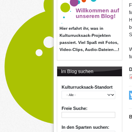
F
Willkommen auf
M
unserem Blog!
H
b
Hier erfahrt ihr, was in
S
Kulturrucksack-Projekten
passiert. Viel Spaß mit Fotos,
W
Video-Clips, Audio-Dateien…!
M
D
Im Blog suchen
Kulturrucksack-Standort
Freie Suche:
B
In den Sparten suchen: