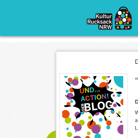
Direkt zum Inhalt
D
v
W
a
L