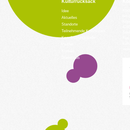
Kulturrucksack
Kon
Koor
Idee
bei 
Aktuelles
Küpp
Standorte
428
Teilnehmende Kommunen
Tele
Koordinierungsstelle
Fax:
kult
Partner
www.
Kontakt
Downloads