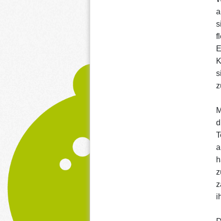
a
s
f
E
K
s
z
M
d
T
a
h
z
z
i