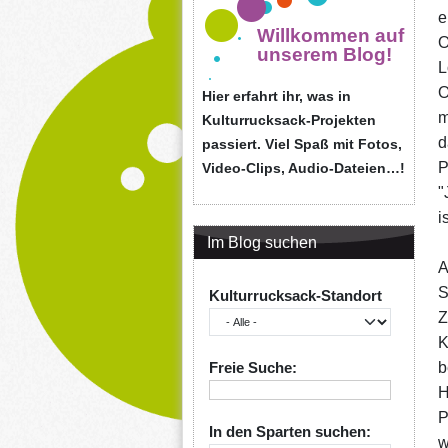
e
Willkommen auf
O
unserem Blog!
L
O
Hier erfahrt ihr, was in
m
Kulturrucksack-Projekten
d
passiert. Viel Spaß mit Fotos,
P
Video-Clips, Audio-Dateien…!
"
is
Im Blog suchen
A
S
Kulturrucksack-Standort
Z
K
Freie Suche:
b
H
P
In den Sparten suchen:
w