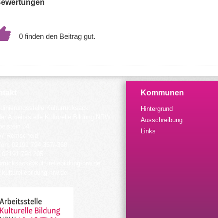
ewertungen
0
takt
Kommunen
dinierungsstelle Kulturrucksack
Hintergrund
der Arbeitsstelle Kulturelle Bildung NRW
Ausschreibung
elstein 34
Links
57 Remscheid
fon: 02191 794 367/-368
 02191 794 205
urrucksack@kulturellebildung-nrw.de
kulturellebildung-nrw.de