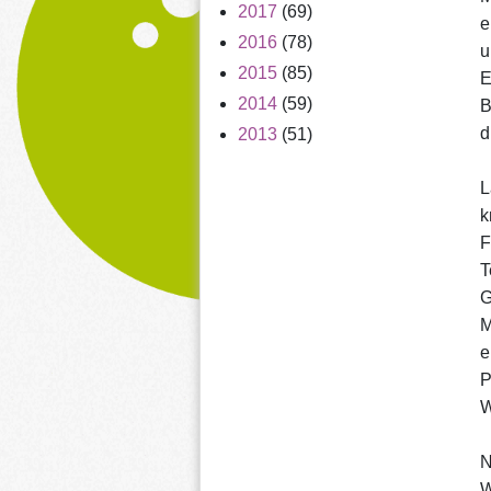
2017
(69)
e
2016
(78)
u
2015
(85)
E
2014
(59)
B
d
2013
(51)
L
k
F
T
G
M
e
P
W
N
W