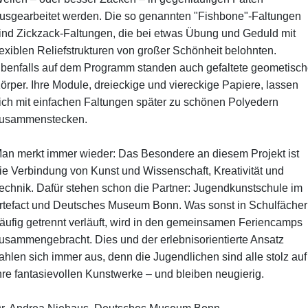
usgearbeitet werden. Die so genannten "Fishbone"-Faltungen
ind Zickzack-Faltungen, die bei etwas Übung und Geduld mit
lexiblen Reliefstrukturen von großer Schönheit belohnten.
benfalls auf dem Programm standen auch gefaltete geometisch
örper. Ihre Module, dreieckige und viereckige Papiere, lassen
ich mit einfachen Faltungen später zu schönen Polyedern
usammenstecken.
an merkt immer wieder: Das Besondere an diesem Projekt ist
ie Verbindung von Kunst und Wissenschaft, Kreativität und
echnik. Dafür stehen schon die Partner: Jugendkunstschule im
rtefact und Deutsches Museum Bonn. Was sonst in Schulfächer
äufig getrennt verläuft, wird in den gemeinsamen Feriencamps
usammengebracht. Dies und der erlebnisorientierte Ansatz
ahlen sich immer aus, denn die Jugendlichen sind alle stolz auf
hre fantasievollen Kunstwerke – und bleiben neugierig.