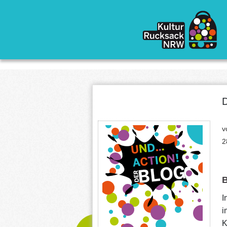
Direkt zum Inhalt
D
v
2
I
i
K