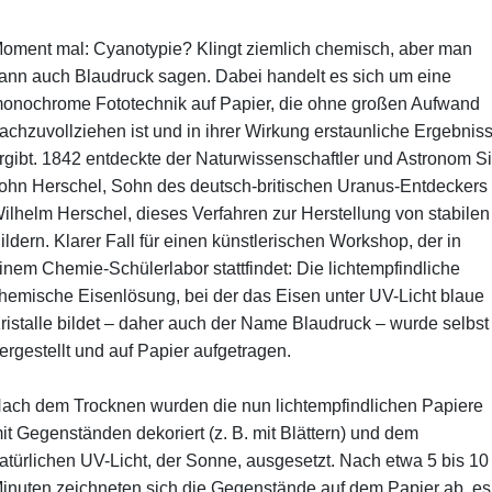
oment mal: Cyanotypie? Klingt ziemlich chemisch, aber man
ann auch Blaudruck sagen. Dabei handelt es sich um eine
onochrome Fototechnik auf Papier, die ohne großen Aufwand
achzuvollziehen ist und in ihrer Wirkung erstaunliche Ergebnis
rgibt. 1842 entdeckte der Naturwissenschaftler und Astronom Si
ohn Herschel, Sohn des deutsch-britischen Uranus-Entdeckers
ilhelm Herschel, dieses Verfahren zur Herstellung von stabilen
ildern. Klarer Fall für einen künstlerischen Workshop, der in
inem Chemie-Schülerlabor stattfindet: Die lichtempfindliche
hemische Eisenlösung, bei der das Eisen unter UV-Licht blaue
ristalle bildet – daher auch der Name Blaudruck – wurde selbst
ergestellt und auf Papier aufgetragen.
ach dem Trocknen wurden die nun lichtempfindlichen Papiere
it Gegenständen dekoriert (z. B. mit Blättern) und dem
atürlichen UV-Licht, der Sonne, ausgesetzt. Nach etwa 5 bis 10
inuten zeichneten sich die Gegenstände auf dem Papier ab, es