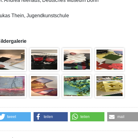
r. Andrea Niehaus, Deutsches Museum Bonn
ukas Thein, Jugendkunstschule
ildergalerie
tweet
teilen
teilen
mail