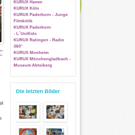
KURUX Hamm
KURUX Köln
KURUX Paderborn - Junge
Filmkritik
KURUX Paderborn
- L`UniKids
KURUX Ratingen - Radio
360°
er
KURUX Monheim
in
KURUX Mönchengladbach -
Museum Abteiberg
Die letzten Bilder
e
el
n