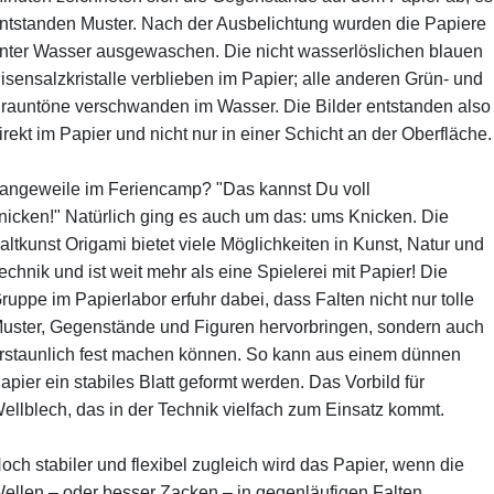
ntstanden Muster. Nach der Ausbelichtung wurden die Papiere
nter Wasser ausgewaschen. Die nicht wasserlöslichen blauen
isensalzkristalle verblieben im Papier; alle anderen Grün- und
rauntöne verschwanden im Wasser. Die Bilder entstanden also
irekt im Papier und nicht nur in einer Schicht an der Oberfläche.
angeweile im Feriencamp? "Das kannst Du voll
nicken!" Natürlich ging es auch um das: ums Knicken. Die
altkunst Origami bietet viele Möglichkeiten in Kunst, Natur und
echnik und ist weit mehr als eine Spielerei mit Papier! Die
ruppe im Papierlabor erfuhr dabei, dass Falten nicht nur tolle
uster, Gegenstände und Figuren hervorbringen, sondern auch
rstaunlich fest machen können. So kann aus einem dünnen
apier ein stabiles Blatt geformt werden. Das Vorbild für
ellblech, das in der Technik vielfach zum Einsatz kommt.
och stabiler und flexibel zugleich wird das Papier, wenn die
ellen – oder besser Zacken – in gegenläufigen Falten