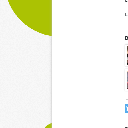
D
L
B