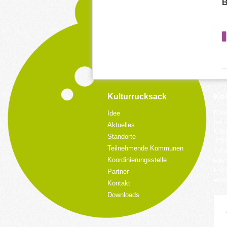
B
Kulturrucksack
Kon
Koor
Idee
bei 
Aktuelles
Küpp
Standorte
428
Teilnehmende Kommunen
Tele
Koordinierungsstelle
Fax:
kult
Partner
www.
Kontakt
Downloads