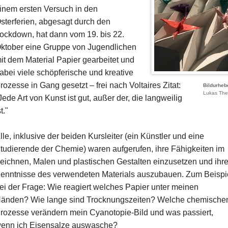
inem ersten Versuch in den
sterferien, abgesagt durch den
ockdown, hat dann vom 19. bis 22.
ktober eine Gruppe von Jugendlichen
it dem Material Papier gearbeitet und
abei viele schöpferische und kreative
rozesse in Gang gesetzt – frei nach Voltaires Zitat:
Bildurheb
Lukas The
Jede Art von Kunst ist gut, außer der, die langweilig
t."
lle, inklusive der beiden Kursleiter (ein Künstler und eine
tudierende der Chemie) waren aufgerufen, ihre Fähigkeiten im
eichnen, Malen und plastischen Gestalten einzusetzen und ihr
enntnisse des verwendeten Materials auszubauen. Zum Beispi
ei der Frage: Wie reagiert welches Papier unter meinen
änden? Wie lange sind Trocknungszeiten? Welche chemische
rozesse verändern mein Cyanotopie-Bild und was passiert,
enn ich Eisensalze auswasche?