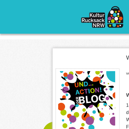
Direkt zum Inhalt
W
v
W
1
d
W
F