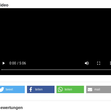
ideo
tweet
teilen
teilen
mail
ewertungen