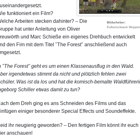
useinandergesetzt.
ie funktioniert ein Film?
elche Arbeiten stecken dahinter? – Die
Bildurheber
Kulturrucksack Wupper
ruppe hat unter Anleitung von Oliver
reuwörth und Marc Schieße ein eigenes Drehbuch entwickelt
nd den Fim mit dem Titel "The Forest" anschließend auch
mgesetzt.
n "The Forest" geht es um einen Klassenausflug in den Wald.
ber irgendetwas stimmt da nicht und plötzlich fehlen zwei
chüler. Was ist da los und hat die komisch-bemalte Waldführeri
ngeborg Schiller etwas damit zu tun?
ach dem Dreh ging es ans Schneiden des Films und das
infügen einiger besonderer Special Effects und Soundeffekte.
eid ihr neugierig geworden? – Den fertigen Film könnt ihr euch
ier anschauen!