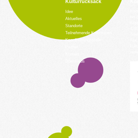
Kulturrucksack
Kon
Koor
Idee
bei 
Aktuelles
Küpp
Standorte
428
Teilnehmende Kommunen
Tele
Koordinierungsstelle
Fax:
kult
Partner
www.
Kontakt
Downloads