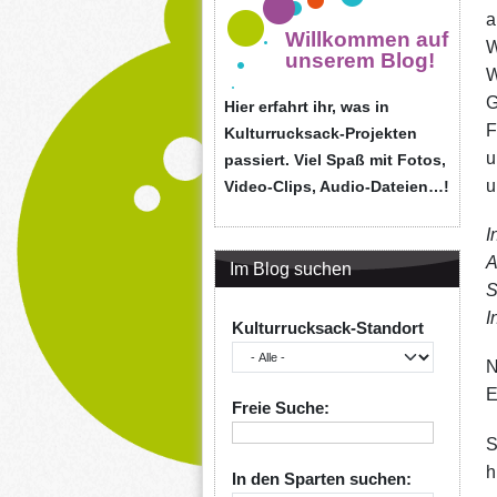
a
Willkommen auf
W
unserem Blog!
W
G
Hier erfahrt ihr, was in
F
Kulturrucksack-Projekten
u
passiert. Viel Spaß mit Fotos,
u
Video-Clips, Audio-Dateien…!
I
A
Im Blog suchen
S
I
Kulturrucksack-Standort
N
E
Freie Suche:
S
h
In den Sparten suchen: