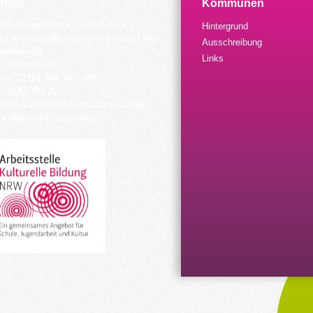
takt
Kommunen
dinierungsstelle Kulturrucksack
Hintergrund
der Arbeitsstelle Kulturelle Bildung NRW
Ausschreibung
elstein 34
Links
57 Remscheid
fon: 02191 794 367/-368
 02191 794 205
urrucksack@kulturellebildung-nrw.de
kulturellebildung-nrw.de