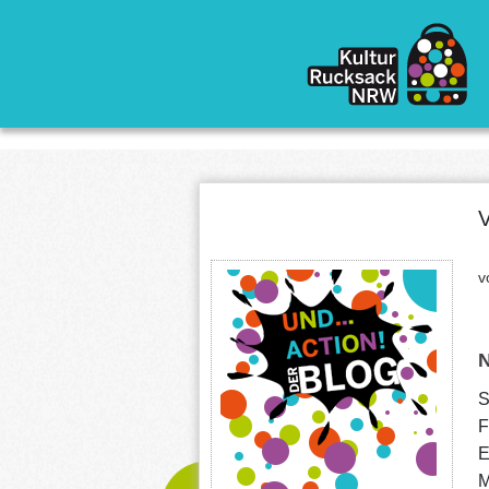
Direkt zum Inhalt
V
v
S
F
E
M