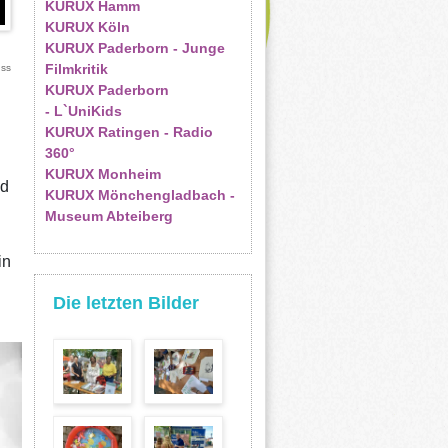
KURUX Hamm
KURUX Köln
KURUX Paderborn - Junge
Filmkritik
uss
KURUX Paderborn
- L`UniKids
KURUX Ratingen - Radio
360°
KURUX Monheim
nd
KURUX Mönchengladbach -
Museum Abteiberg
in
Die letzten Bilder