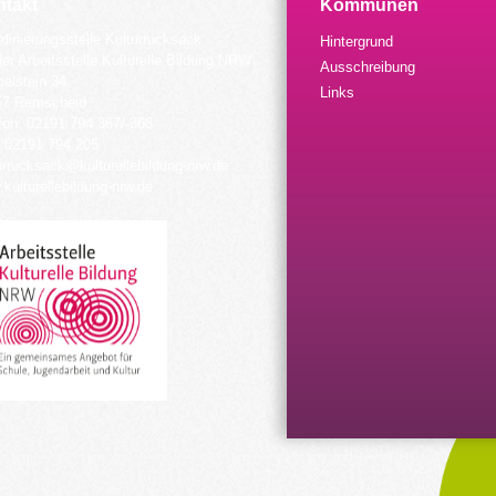
takt
Kommunen
dinierungsstelle Kulturrucksack
Hintergrund
der Arbeitsstelle Kulturelle Bildung NRW
Ausschreibung
elstein 34
Links
57 Remscheid
fon: 02191 794 367/-368
 02191 794 205
urrucksack@kulturellebildung-nrw.de
kulturellebildung-nrw.de