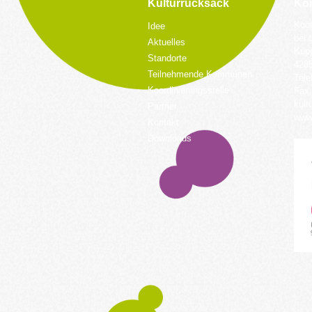
Kulturrucksack
Kon
Koor
Idee
bei 
Aktuelles
Küpp
Standorte
428
Teilnehmende Kommunen
Tele
Koordinierungsstelle
Fax:
kult
Partner
www.
Kontakt
Downloads