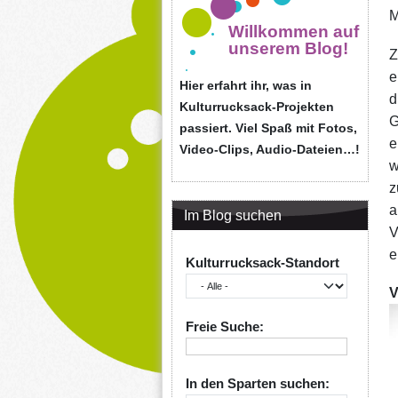
M
Willkommen auf
unserem Blog!
Z
e
Hier erfahrt ihr, was in
d
Kulturrucksack-Projekten
G
passiert. Viel Spaß mit Fotos,
e
Video-Clips, Audio-Dateien…!
w
z
a
Im Blog suchen
V
e
Kulturrucksack-Standort
V
Freie Suche:
In den Sparten suchen: