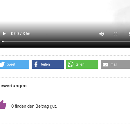
tweet
teilen
teilen
mail
ewertungen
0