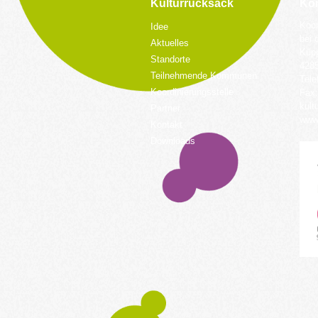
Kulturrucksack
Kon
Koor
Idee
bei 
Aktuelles
Küpp
Standorte
428
Teilnehmende Kommunen
Tele
Koordinierungsstelle
Fax:
kult
Partner
www.
Kontakt
Downloads