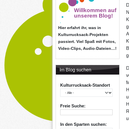
D
Willkommen auf
N
unserem Blog!
K
g
Hier erfahrt ihr, was in
A
Kulturrucksack-Projekten
K
passiert. Viel Spaß mit Fotos,
B
Video-Clips, Audio-Dateien…!
g
D
Im Blog suchen
v
M
Kulturrucksack-Standort
H
u
H
Freie Suche:
R
u
In den Sparten suchen: