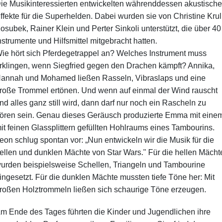
ie Musikinteressierten entwickelten währenddessen akustische
ffekte für die Superhelden. Dabei wurden sie von Christine Krul
osubek, Rainer Klein und Perter Sinkoli unterstützt, die über 40
nstrumente und Hilfsmittel mitgebracht hatten.
ie hört sich Pferdegetrappel an? Welches Instrument muss
rklingen, wenn Siegfried gegen den Drachen kämpft? Annika,
annah und Mohamed ließen Rasseln, Vibraslaps und eine
roße Trommel ertönen. Und wenn auf einmal der Wind rauscht
nd alles ganz still wird, dann darf nur noch ein Rascheln zu
ören sein. Genau dieses Geräusch produzierte Emma mit eine
it feinen Glassplittern gefüllten Hohlraums eines Tambourins.
eon schlug spontan vor: „Nun entwickeln wir die Musik für die
ellen und dunklen Mächte von Star Wars." Für die hellen Mächt
urden beispielsweise Schellen, Triangeln und Tambourine
ingesetzt. Für die dunklen Mächte mussten tiefe Töne her: Mit
roßen Holztrommeln ließen sich schaurige Töne erzeugen.
m Ende des Tages führten die Kinder und Jugendlichen ihre