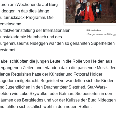
üren am Wochenende auf Burg
ideggen in das diesjährige
ulturrucksack-Programm. Die
emeinsame
uftaktveranstaltung der Internationalen
Bildurheber
*Burgenmuseum Nidegg
unstakademie Heimbach und des
urgenmuseums Nideggen war den so genannten Superhelden
ewidmet.
abei schlüpften die jungen Leute in die Rolle von Helden aus
ergangenen Zeiten und erfanden dazu die passende Musik. Je
enge Requisiten hatte der Künstler und Fotograf Holger
agedorn mitgebracht. Begeistert verwandelten sich die Kinder
nd Jugendlichen in den Drachentöter Siegfried, Star-Wars-
elden wie Luke Skywalker oder Batman. Sie posierten in den
äumen des Bergfriedes und vor der Kulisse der Burg Nideggen
nd fühlten sich sichtlich wohl in den neuen Rollen.