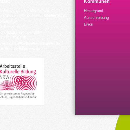
takt
Kommunen
dinierungsstelle Kulturrucksack
Hintergrund
der Arbeitsstelle Kulturelle Bildung NRW
Ausschreibung
elstein 34
Links
57 Remscheid
fon: 02191 794 367/-368
 02191 794 205
urrucksack@kulturellebildung-nrw.de
kulturellebildung-nrw.de