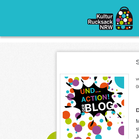
Direkt zum Inhalt
S
v
0
D
M
s
J