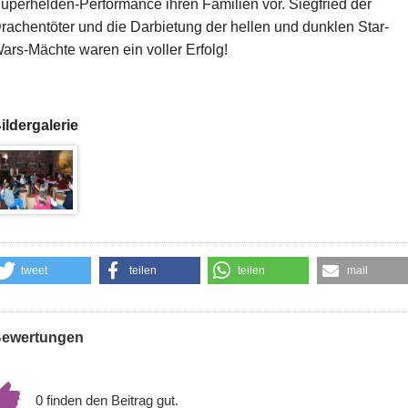
uperhelden-Performance ihren Familien vor. Siegfried der
rachentöter und die Darbietung der hellen und dunklen Star-
ars-Mächte waren ein voller Erfolg!
ildergalerie
tweet
teilen
teilen
mail
ewertungen
0