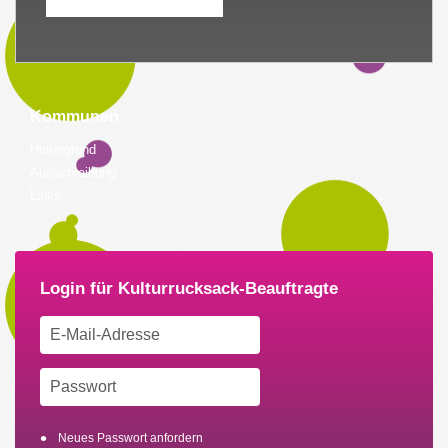
Kommunen
Hintergrund
Ausschreibung
Links
Neues Passwort anfordern