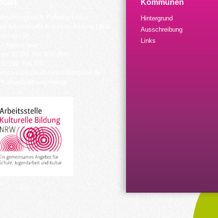
takt
Kommunen
dinierungsstelle Kulturrucksack
Hintergrund
der Arbeitsstelle Kulturelle Bildung NRW
Ausschreibung
elstein 34
Links
57 Remscheid
fon: 02191 794 367/-368
 02191 794 205
urrucksack@kulturellebildung-nrw.de
kulturellebildung-nrw.de