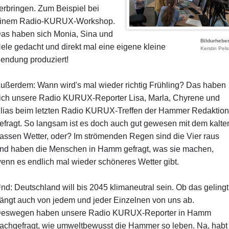
erbringen. Zum Beispiel bei
inem Radio-KURUX-Workshop.
as haben sich Monia, Sina und
Bildurhebe
ele gedacht und direkt mal eine eigene kleine
Kerstin Pels
endung produziert!
ußerdem: Wann wird's mal wieder richtig Frühling? Das haben
ich unsere Radio KURUX-Reporter Lisa, Marla, Chyrene und
lias beim letzten Radio KURUX-Treffen der Hammer Redaktion
efragt. So langsam ist es doch auch gut gewesen mit dem kalte
assen Wetter, oder? Im strömenden Regen sind die Vier raus
nd haben die Menschen in Hamm gefragt, was sie machen,
enn es endlich mal wieder schöneres Wetter gibt.
nd: Deutschland will bis 2045 klimaneutral sein. Ob das gelingt
ängt auch von jedem und jeder Einzelnen von uns ab.
eswegen haben unsere Radio KURUX-Reporter in Hamm
achgefragt, wie umweltbewusst die Hammer so leben. Na, habt