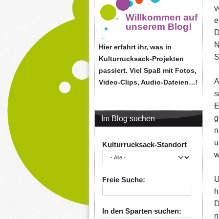
v
Willkommen auf
e
unserem Blog!
D
N
Hier erfahrt ihr, was in
S
Kulturrucksack-Projekten
passiert. Viel Spaß mit Fotos,
A
Video-Clips, Audio-Dateien…!
s
E
g
Im Blog suchen
n
u
Kulturrucksack-Standort
w
U
Freie Suche:
h
D
In den Sparten suchen:
n