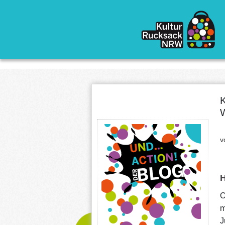
Direkt zum Inhalt
v
O
m
J