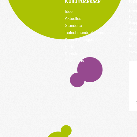
Kulturrucksack
Kon
Koor
Idee
bei 
Aktuelles
Küpp
Standorte
428
Teilnehmende Kommunen
Tele
Koordinierungsstelle
Fax:
kult
Partner
www.
Kontakt
Downloads