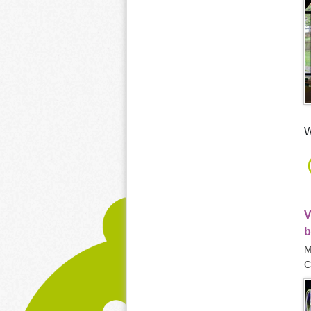
W
V
b
M
C