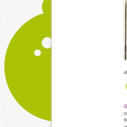
d
D
D
B