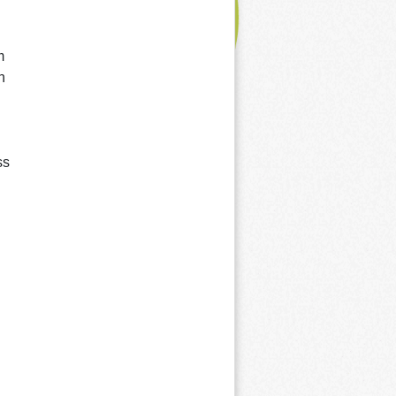
m
h
ss