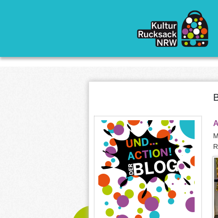
Direkt zum Inhalt
B
A
M
R