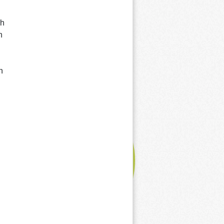
ch
n
n