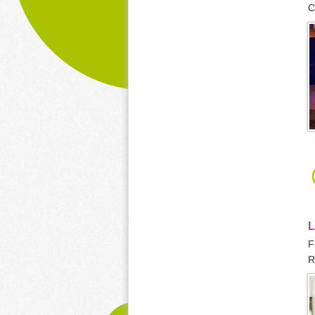
C
L
F
R