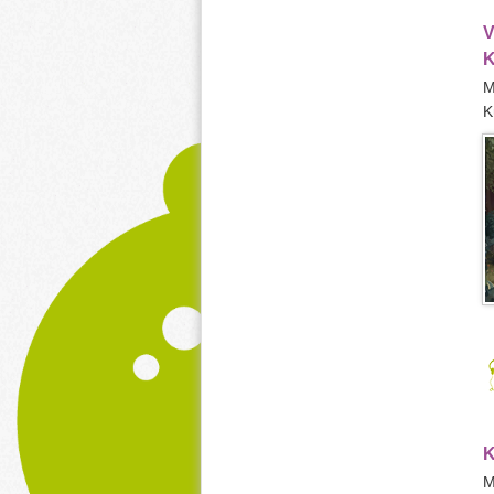
V
K
M
K
K
M