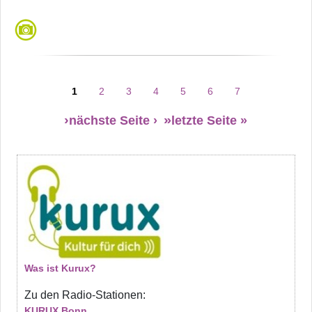
Seitennummerierung
1
2
3
4
5
6
7
Seite
Seite
Seite
Seite
Seite
Seite
Seite
nächste Seite ›
letzte Seite »
Was ist Kurux?
Zu den Radio-Stationen:
KURUX Bonn