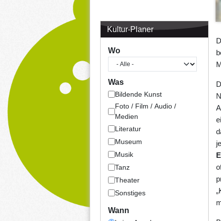
Kultur-Planer
D
Wo
b
M
Was
D
Bildende Kunst
N
Foto / Film / Audio /
A
Medien
e
Literatur
d
Museum
j
Musik
E
o
Tanz
p
Theater
„
Sonstiges
m
Wann