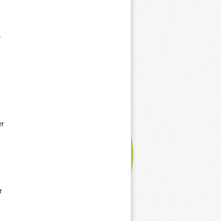
e
er
r