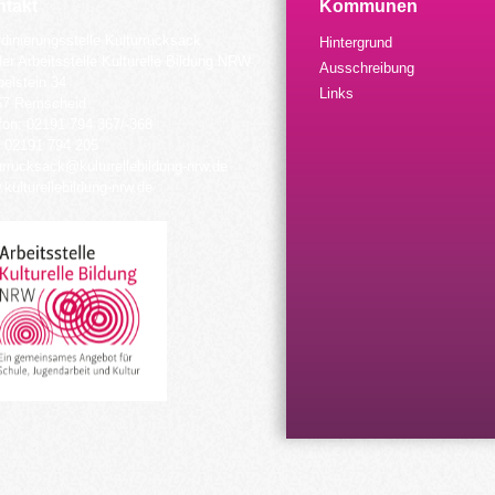
takt
Kommunen
dinierungsstelle Kulturrucksack
Hintergrund
der Arbeitsstelle Kulturelle Bildung NRW
Ausschreibung
elstein 34
Links
57 Remscheid
fon: 02191 794 367/-368
 02191 794 205
urrucksack@kulturellebildung-nrw.de
kulturellebildung-nrw.de