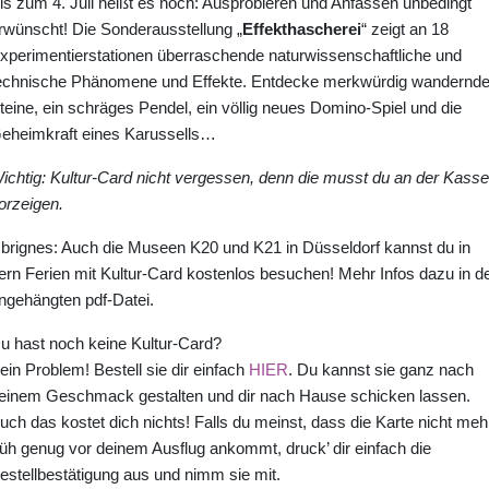
is zum 4. Juli heißt es noch: Ausprobieren und Anfassen unbedingt
rwünscht! Die Sonderausstellung „
Effekthascherei
“ zeigt an 18
xperimentierstationen überraschende naturwissenschaftliche und
echnische Phänomene und Effekte. Entdecke merkwürdig wandernd
teine, ein schräges Pendel, ein völlig neues Domino-Spiel und die
eheimkraft eines Karussells…
ichtig: Kultur-Card nicht vergessen, denn die musst du an der Kasse
orzeigen.
brignes: Auch die Museen K20 und K21 in Düsseldorf kannst du in
ern Ferien mit Kultur-Card kostenlos besuchen! Mehr Infos dazu in d
ngehängten pdf-Datei.
u hast noch keine Kultur-Card?
ein Problem! Bestell sie dir einfach
HIER
. Du kannst sie ganz nach
einem Geschmack gestalten und dir nach Hause schicken lassen.
uch das kostet dich nichts! Falls du meinst, dass die Karte nicht meh
rüh genug vor deinem Ausflug ankommt, druck’ dir einfach die
estellbestätigung aus und nimm sie mit.