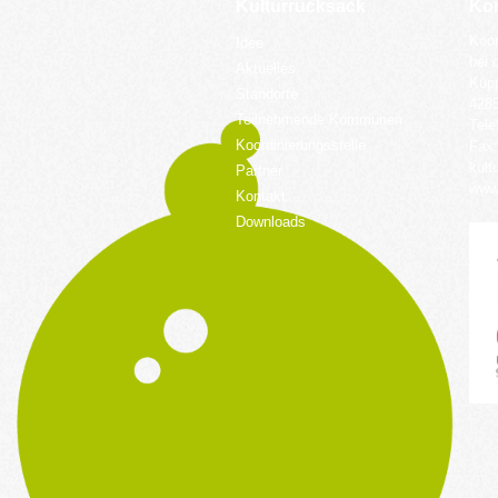
Kulturrucksack
Kon
Koor
Idee
bei 
Aktuelles
Küpp
Standorte
428
Teilnehmende Kommunen
Tele
Koordinierungsstelle
Fax:
kult
Partner
www.
Kontakt
Downloads