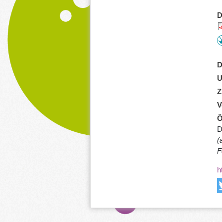
D
D
U
Z
V
Ö
D
(
F
h