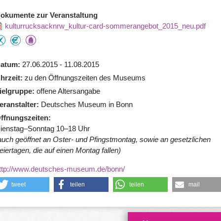
okumente zur Veranstaltung
kulturrucksacknrw_kultur-card-sommerangebot_2015_neu.pdf
atum
27.06.2015 - 11.08.2015
hrzeit
zu den Öffnungszeiten des Museums
ielgruppe
offene Altersangabe
eranstalter
Deutsches Museum in Bonn
ffnungszeiten
ienstag–Sonntag 10–18 Uhr
auch geöffnet an Oster- und Pfingstmontag, sowie an gesetzlichen
eiertagen, die auf einen Montag fallen)
ttp://www.deutsches-museum.de/bonn/
tweet
teilen
teilen
mail