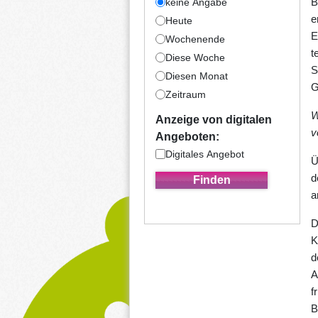
B
keine Angabe
e
Heute
E
Wochenende
t
Diese Woche
S
Diesen Monat
G
Zeitraum
W
Anzeige von digitalen
v
Angeboten:
Digitales Angebot
Ü
d
a
D
K
d
A
f
B