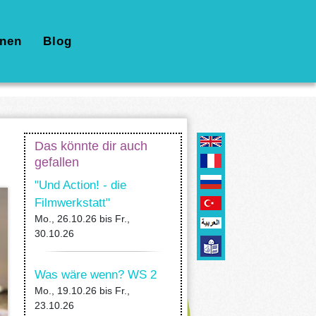
nen
Blog
Das könnte dir auch
gefallen
"Und Action! - die
Filmwerkstatt"
Mo., 26.10.26
bis
Fr.,
30.10.26
Was wäre wenn? WS 2
Mo., 19.10.26
bis
Fr.,
23.10.26