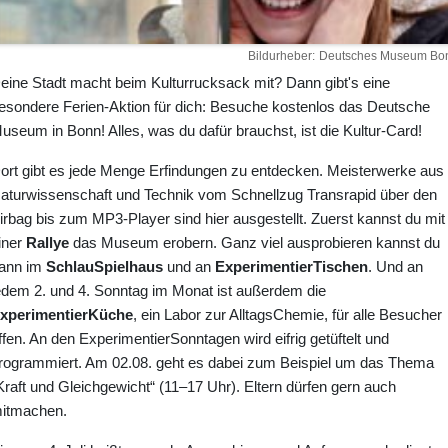
Bildurheber
Deutsches Museum Bo
eine Stadt macht beim Kulturrucksack mit? Dann gibt's eine
esondere Ferien-Aktion für dich: Besuche kostenlos das Deutsche
useum in Bonn! Alles, was du dafür brauchst, ist die Kultur-Card!
ort gibt es jede Menge Erfindungen zu entdecken. Meisterwerke aus
aturwissenschaft und Technik vom Schnellzug Transrapid über den
irbag bis zum MP3-Player sind hier ausgestellt. Zuerst kannst du mit
iner
Rallye
das Museum erobern. Ganz viel ausprobieren kannst du
ann im
SchlauSpielhaus
und an
ExperimentierTischen
. Und an
edem 2. und 4. Sonntag im Monat ist außerdem die
xperimentierKüche
, ein Labor zur AlltagsChemie, für alle Besucher
ffen. An den ExperimentierSonntagen wird eifrig getüftelt und
rogrammiert. Am 02.08. geht es dabei zum Beispiel um das Thema
Kraft und Gleichgewicht“ (11–17 Uhr). Eltern dürfen gern auch
itmachen.