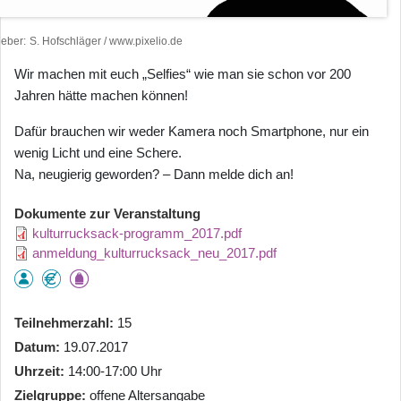
heber
S. Hofschläger / www.pixelio.de
Wir machen mit euch „Selfies“ wie man sie schon vor 200
Jahren hätte machen können!
Dafür brauchen wir weder Kamera noch Smartphone, nur ein
wenig Licht und eine Schere.
Na, neugierig geworden? – Dann melde dich an!
Dokumente zur Veranstaltung
kulturrucksack-programm_2017.pdf
anmeldung_kulturrucksack_neu_2017.pdf
Teilnehmerzahl
15
Datum
19.07.2017
Uhrzeit
14:00-17:00 Uhr
Zielgruppe
offene Altersangabe