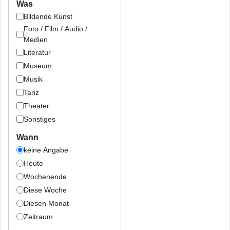
Was
Bildende Kunst
Foto / Film / Audio /
Medien
Literatur
Museum
Musik
Tanz
Theater
Sonstiges
Wann
keine Angabe
Heute
Wochenende
Diese Woche
Diesen Monat
Zeitraum