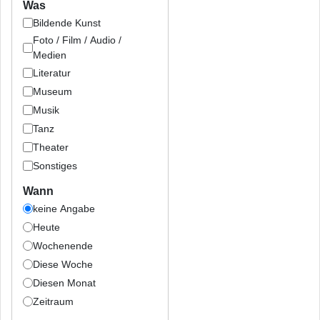
Was
Bildende Kunst
Foto / Film / Audio /
Medien
Literatur
Museum
Musik
Tanz
Theater
Sonstiges
Wann
keine Angabe
Heute
Wochenende
Diese Woche
Diesen Monat
Zeitraum