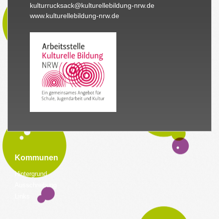
kulturrucksack@kulturellebildung-nrw.de
www.kulturellebildung-nrw.de
Kommunen
Hintergrund
Ausschreibung
Links