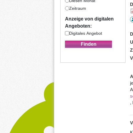
Diesen Monat
D
Zeitraum
Anzeige von digitalen
Angeboten:
Digitales Angebot
D
U
Z
V
A
j
A
s
,
V
K