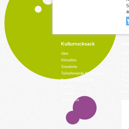
S
4
Kulturrucksack
Kon
Koor
Idee
bei 
Aktuelles
Küpp
Standorte
428
Teilnehmende Kommunen
Tele
Koordinierungsstelle
Fax:
kult
Partner
www.
Kontakt
Downloads