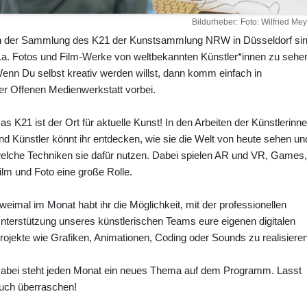
Bildurheber
Foto: Wilfried Mey
n der Sammlung des K21 der Kunstsammlung NRW in Düsseldorf si
.a. Fotos und Film-Werke von weltbekannten Künstler*innen zu sehe
enn Du selbst kreativ werden willst, dann komm einfach in
er Offenen Medienwerkstatt vorbei.
as K21 ist der Ort für aktuelle Kunst! In den Arbeiten der Künstlerinn
nd Künstler könnt ihr entdecken, wie sie die Welt von heute sehen un
elche Techniken sie dafür nutzen. Dabei spielen AR und VR, Games,
ilm und Foto eine große Rolle.
weimal im Monat habt ihr die Möglichkeit, mit der professionellen
nterstützung unseres künstlerischen Teams eure eigenen digitalen
rojekte wie Grafiken, Animationen, Coding oder Sounds zu realisieren
abei steht jeden Monat ein neues Thema auf dem Programm. Lasst
uch überraschen!