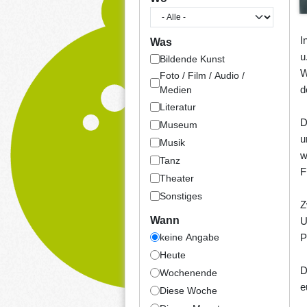
I
Was
u
Bildende Kunst
W
Foto / Film / Audio /
d
Medien
Literatur
D
Museum
u
Musik
w
Tanz
F
Theater
Sonstiges
Z
Wann
U
keine Angabe
P
Heute
D
Wochenende
e
Diese Woche