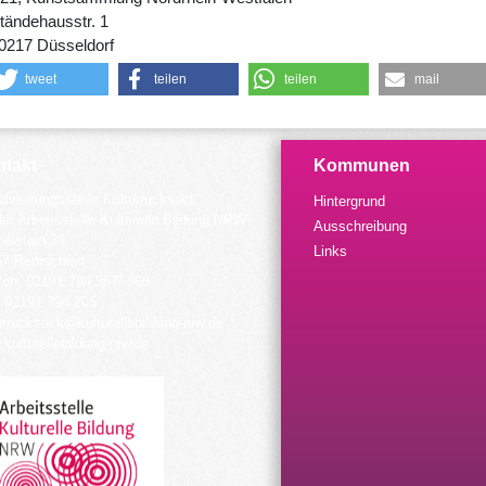
tändehausstr. 1
0217 Düsseldorf
tweet
teilen
teilen
mail
takt
Kommunen
dinierungsstelle Kulturrucksack
Hintergrund
der Arbeitsstelle Kulturelle Bildung NRW
Ausschreibung
elstein 34
Links
57 Remscheid
fon: 02191 794 367/-368
 02191 794 205
urrucksack@kulturellebildung-nrw.de
kulturellebildung-nrw.de