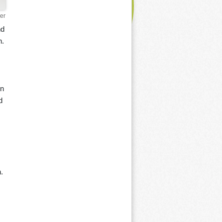
er
nd
n.
en
d
.