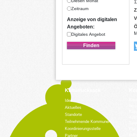
Diesen Monat
1
Zeitraum
Z
V
Anzeige von digitalen
Ö
Angeboten:
M
Digitales Angebot
Kulturrucksack
Kon
Koor
Idee
bei 
Aktuelles
Küpp
Standorte
428
Teilnehmende Kommunen
Tele
Koordinierungsstelle
Fax:
kult
Partner