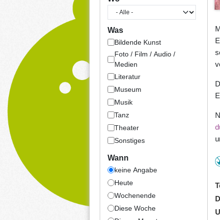
M
Was
E
Bildende Kunst
s
Foto / Film / Audio /
v
Medien
Literatur
D
Museum
E
Musik
Tanz
N
d
Theater
u
Sonstiges
Wann
keine Angabe
Heute
T
Wochenende
D
Diese Woche
U