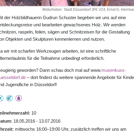
Bildurheber
Stadt Düsseldorf JFE V24, Ernst G. Herrma
it der Holzbildhauerin Gudrun Schuster begeben wir uns auf eine
ntdeckungsreise und bearbeiten gewachsenes Holz. Wir werden
chnitzen, raspeln, feilen, sägen und Schnitzeisen für die Gestaltung
on Objekten und Skulpturen kennenlernen und nutzen.
a wir mit scharfen Werkzeugen arbeiten, ist eine schriftliche
lternerlaubnis für die Teilnahme unbedingt erforderlich.
eugierig geworden? Dann schau doch mal auf www
.musenkuss-
uesseldorf.de
– dort findest du weitere spannende Angebote für Kinde
nd Jugendliche in Düsseldorf!
eilnehmerzahl
10
atum
18.05.2016 - 13.07.2016
hrzeit
mittwochs 16:00–19:00 Uhr, zusätzlich treffen wir uns am