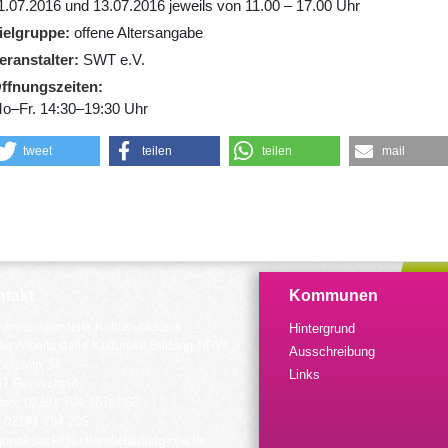
1.07.2016 und 13.07.2016 jeweils von 11.00 – 17.00 Uhr
ielgruppe
offene Altersangabe
eranstalter
SWT e.V.
ffnungszeiten
o–Fr. 14:30–19:30 Uhr
tweet
teilen
teilen
mail
takt
Kommunen
dinierungsstelle Kulturrucksack
Hintergrund
der Arbeitsstelle Kulturelle Bildung NRW
Ausschreibung
elstein 34
Links
57 Remscheid
fon: 02191 794 367/-368
 02191 794 205
urrucksack@kulturellebildung-nrw.de