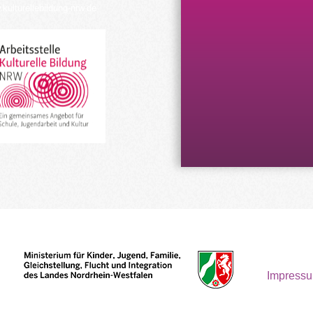
kulturellebildung-nrw.de
Impress