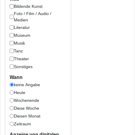
Bildende Kunst
Foto / Film / Audio /
Medien
Literatur
Museum
Musik
Tanz
Theater
Sonstiges
Wann
keine Angabe
Heute
Wochenende
Diese Woche
Diesen Monat
Zeitraum
Anzeige von digitalen