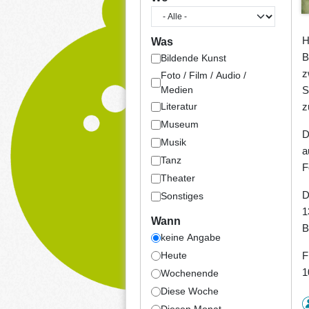
H
Was
B
Bildende Kunst
z
Foto / Film / Audio /
Medien
S
z
Literatur
Museum
D
Musik
a
Tanz
F
Theater
D
Sonstiges
1
Wann
B
keine Angabe
F
Heute
1
Wochenende
Diese Woche