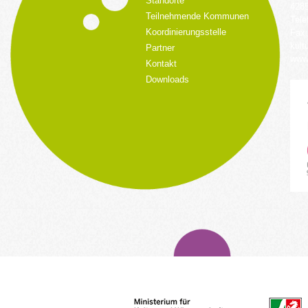
Standorte
428
Teilnehmende Kommunen
Tele
Koordinierungsstelle
Fax:
kult
Partner
www.
Kontakt
Downloads