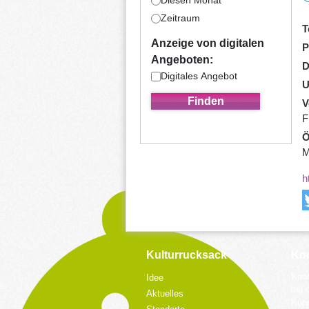
Diesen Monat
Zeitraum
T
Anzeige von digitalen
P
Angeboten:
D
Digitales Angebot
U
V
F
Ö
M
h
Kulturrucksack
Kon
Koor
Idee
bei 
Aktuelles
Küpp