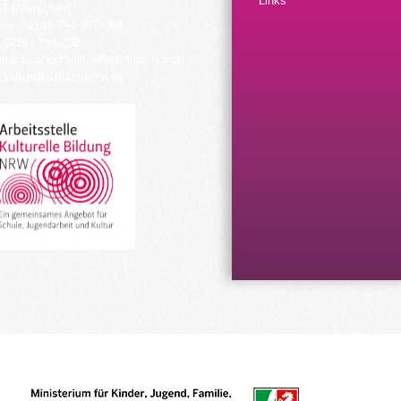
Links
57 Remscheid
fon: 02191 794 367/-368
 02191 794 205
urrucksack@kulturellebildung-nrw.de
kulturellebildung-nrw.de