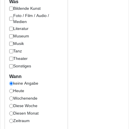
Was
Bildende Kunst
Foto / Film / Audio /
Medien
Literatur
Museum
Musik
Tanz
Theater
Sonstiges
Wann
keine Angabe
Heute
Wochenende
Diese Woche
Diesen Monat
Zeitraum