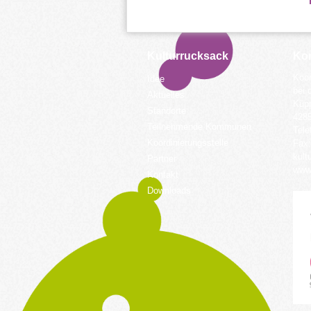
Kulturrucksack
Kon
Koor
Idee
bei 
Aktuelles
Küpp
Standorte
428
Teilnehmende Kommunen
Tele
Koordinierungsstelle
Fax:
kult
Partner
www.
Kontakt
Downloads