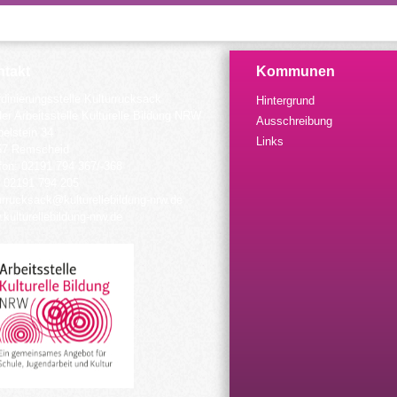
takt
Kommunen
dinierungsstelle Kulturrucksack
Hintergrund
der Arbeitsstelle Kulturelle Bildung NRW
Ausschreibung
elstein 34
Links
57 Remscheid
fon: 02191 794 367/-368
 02191 794 205
urrucksack@kulturellebildung-nrw.de
kulturellebildung-nrw.de