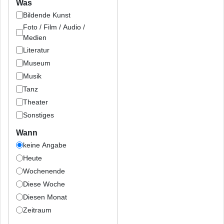
Was
Bildende Kunst
Foto / Film / Audio /
Medien
Literatur
Museum
Musik
Tanz
Theater
Sonstiges
Wann
keine Angabe
Heute
Wochenende
Diese Woche
Diesen Monat
Zeitraum