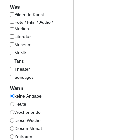
Was
Bildende Kunst
Foto / Film / Audio /
Medien
Literatur
Museum
Musik
Tanz
Theater
Sonstiges
Wann
keine Angabe
Heute
Wochenende
Diese Woche
Diesen Monat
Zeitraum