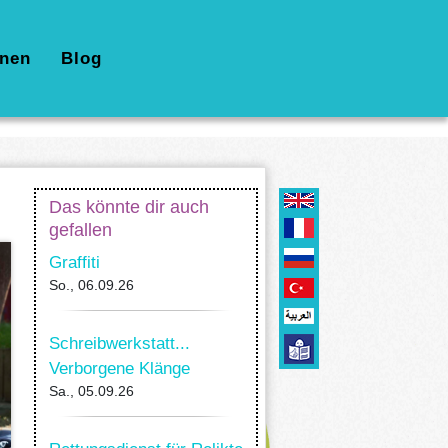
nen
Blog
Das könnte dir auch
gefallen
Graffiti
So., 06.09.26
Schreibwerkstatt...
Verborgene Klänge
Sa., 05.09.26