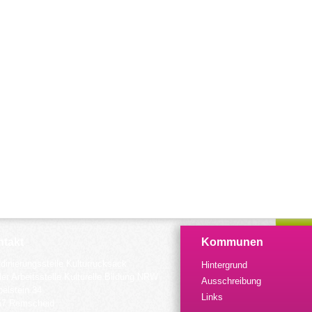
takt
Kommunen
dinierungsstelle Kulturrucksack
Hintergrund
der Arbeitsstelle Kulturelle Bildung NRW
Ausschreibung
elstein 34
Links
57 Remscheid