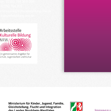
fon: 02191 794 367/-368
 02191 794 205
urrucksack@kulturellebildung-nrw.de
kulturellebildung-nrw.de
Impress