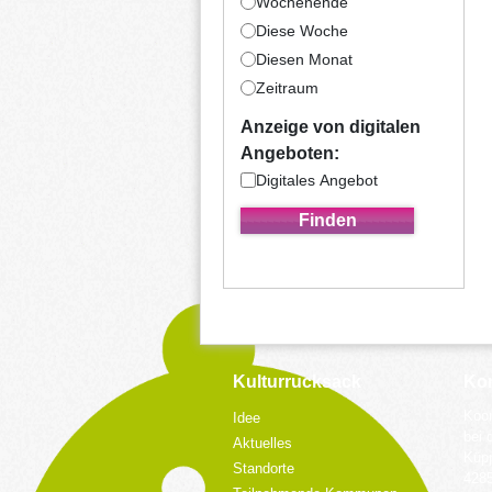
Wochenende
Diese Woche
Diesen Monat
Zeitraum
Anzeige von digitalen
Angeboten:
Digitales Angebot
Kulturrucksack
Kon
Koor
Idee
bei 
Aktuelles
Küpp
Standorte
428