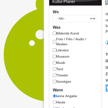
Kultur-Planer
Wo
H
u
I
Was
P
Bildende Kunst
Foto / Film / Audio /
Medien
Literatur
T
Museum
D
Musik
U
Tanz
Z
Theater
V
Sonstiges
Wann
keine Angabe
Heute