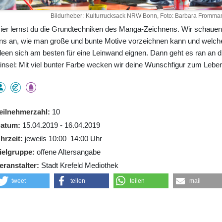
Bildurheber
Kulturrucksack NRW Bonn, Foto: Barbara Fromma
ier lernst du die Grundtechniken des Manga-Zeichnens. Wir schauen
ns an, wie man große und bunte Motive vorzeichnen kann und welch
deen sich am besten für eine Leinwand eignen. Dann geht es ran an d
insel: Mit viel bunter Farbe wecken wir deine Wunschfigur zum Leben
eilnehmerzahl
10
atum
15.04.2019 - 16.04.2019
hrzeit
jeweils 10:00–14:00 Uhr
ielgruppe
offene Altersangabe
eranstalter
Stadt Krefeld Mediothek
tweet
teilen
teilen
mail