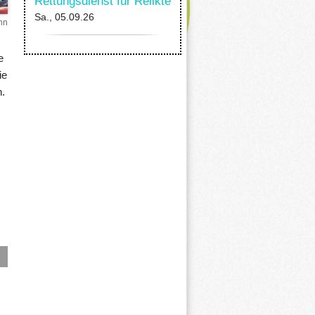
Rettungsdienst für Relikte
Sa., 05.09.26
nn
e
ie
.