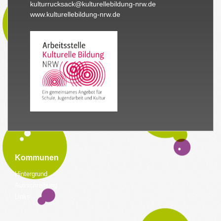
kulturrucksack@kulturellebildung-nrw.de
www.kulturellebildung-nrw.de
Kommunen
Hintergrund
Ausschreibung
Links