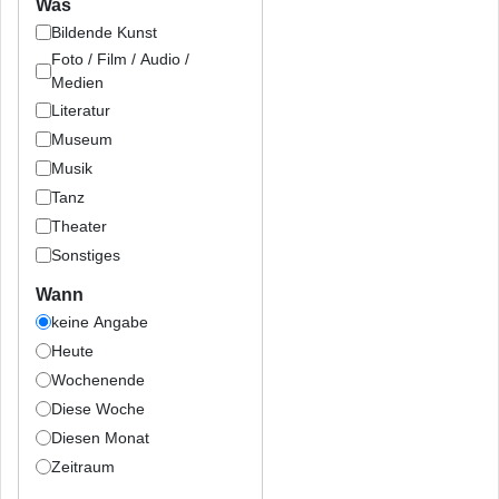
Was
Bildende Kunst
Foto / Film / Audio /
Medien
Literatur
Museum
Musik
Tanz
Theater
Sonstiges
Wann
keine Angabe
Heute
Wochenende
Diese Woche
Diesen Monat
Zeitraum