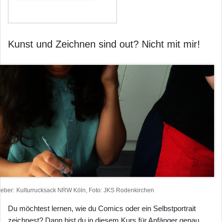
Kunst und Zeichnen sind out? Nicht mit mir!
heber
Kulturrucksack NRW Köln, Foto: JKS Rodenkirchen
Du möchtest lernen, wie du Comics oder ein Selbstportrait
zeichnest? Dann bist du in diesem Kurs für Anfänger genau